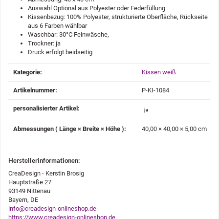
Auswahl Optional aus Polyester oder Federfüllung
Kissenbezug: 100% Polyester, strukturierte Oberfläche, Rückseite
aus 6 Farben wählbar
Waschbar: 30°C Feinwäsche,
Trockner: ja
Druck erfolgt beidseitig
Produkteigenschaft
Wert
Kategorie:
Kissen weiß
Artikelnummer:
P-KI-1084
personalisierter Artikel‍:
ja
Abmessungen ( Länge × Breite × Höhe )‍:
40,00 × 40,00 × 5,00 cm
Herstellerinformationen:
CreaDesign - Kerstin Brosig
Hauptstraße 27
93149 Nittenau
Bayern, DE
info@creadesign-onlineshop.de
https://www.creadesign-onlineshop.de