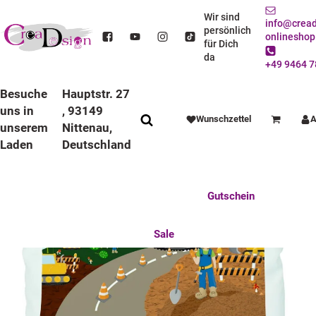
STARTSEITE
DEKO / SPIELWAREN
KINDERZIMMER
KUSCHELKISSEN
KISSEN WEISS
KISSEN WEISS BAGGER
Wir sind
info@cread
persönlich
onlineshop
für Dich
da
+49 9464 7
Besuche
Hauptstr. 27
uns in
, 93149
Wunschzettel
A
Warenkorb
unserem
Nittenau,
Laden
Deutschland
Anlässe
Deko / Spielwaren
Essen / Trinken
Feste Feiern
Fotogeschenke
Gutschein
Mitbringsel
Mutter u. Baby
nützliches für den Alltag
Tierisch gut
Sale