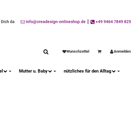
r Dich da
info@creadesign-onlineshop.de
+49 9464 7849 825
Wunschzettel
Anmelden
Warenkorb
el
Mutter u. Baby
nützliches für den Alltag