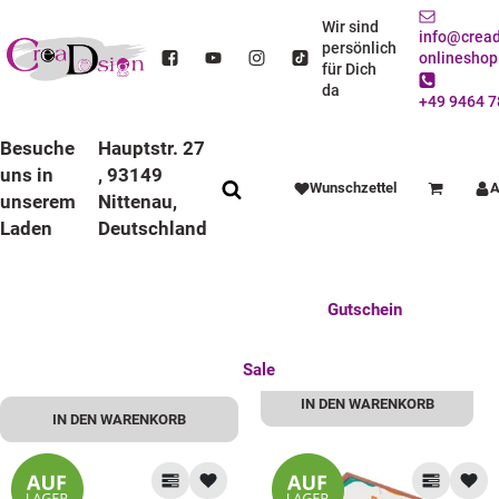
Geschenkebox
Wir sind
info@cread
persönlich
onlineshop
für Dich
da
+49 9464 7
Besuche
Hauptstr. 27
uns in
, 93149
Wunschzettel
A
Warenkorb
unserem
Nittenau,
Laden
Deutschland
Geschenkeset Glühwein Strichliste
Geschenkeset Holz Mädelsabend
Tasse
19,99 €
*
Anlässe
Deko / Spielwaren
Essen / Trinken
19,99 €
*
Knapper Lagerbestand
Knapper Lagerbestand
Feste Feiern
Fotogeschenke
Gutschein
Mitbringsel
Mutter u. Baby
nützliches für den Alltag
Tierisch gut
Sale
IN DEN WARENKORB
IN DEN WARENKORB