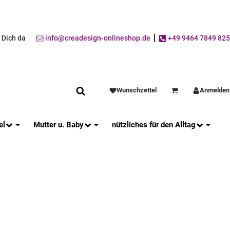
r Dich da
info@creadesign-onlineshop.de
+49 9464 7849 825
Wunschzettel
Anmelden
Warenkorb
el
Mutter u. Baby
nützliches für den Alltag