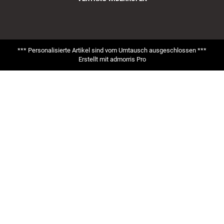
*** Personalisierte Artikel sind vom Umtausch ausgeschlossen ***
Erstellt mit
admorris Pro