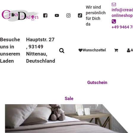
Wir sind
info@cread
persönlich
onlineshop
CreaDesign - Standardschenken war gestern
für Dich
- heute wirds persönlich
da
+49 9464 7
Besuche
Hauptstr. 27
uns in
, 93149
Wunschzettel
A
Warenkorb
unserem
Nittenau,
Laden
Deutschland
Anlässe
Deko / Spielwaren
Essen / Trinken
Feste Feiern
Fotogeschenke
Gutschein
Mitbringsel
Mutter u. Baby
nützliches für den Alltag
Tierisch gut
Sale