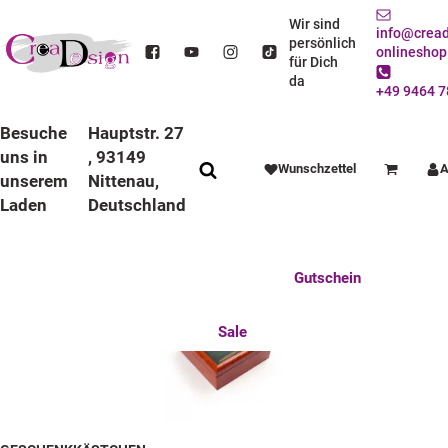
Hochzeit
Wir sind
info@cread
persönlich
onlineshop
für Dich
da
+49 9464 7
Besuche
Hauptstr. 27
uns in
, 93149
Wunschzettel
A
Warenkorb
unserem
Nittenau,
Laden
Deutschland
Anlässe
Deko / Spielwaren
Essen / Trinken
BADEENTE
Feste Feiern
Fotogeschenke
Gutschein
Mitbringsel
Mutter u. Baby
nützliches für den Alltag
Tierisch gut
Sale