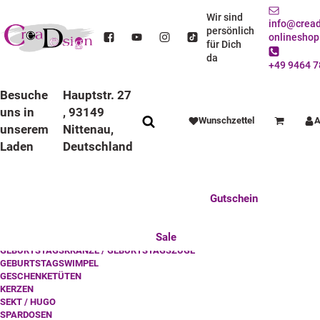
Feste Feiern
Wir sind
info@cread
persönlich
onlineshop
für Dich
da
+49 9464 7
STARTSEITE
FESTE FEIERN
Besuche
Hauptstr. 27
uns in
, 93149
Wunschzettel
A
Warenkorb
unserem
Nittenau,
Laden
Deutschland
Anlässe
Deko / Spielwaren
Essen / Trinken
Feste Feiern
Fotogeschenke
Gutschein
GEBURTSTAG
Mitbringsel
Mutter u. Baby
nützliches für den Alltag
Tierisch gut
Sale
GEBURTSTAGSKRÄNZE / GEBURTSTAGSZÜGE
GEBURTSTAGSWIMPEL
GESCHENKETÜTEN
KERZEN
SEKT / HUGO
SPARDOSEN