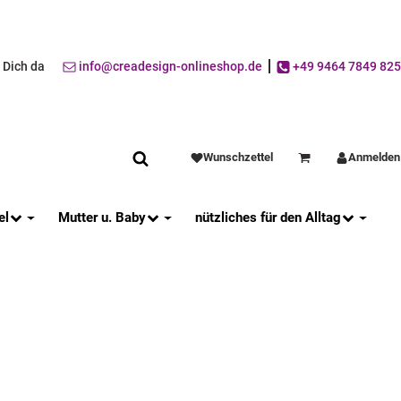
r Dich da
info@creadesign-onlineshop.de
+49 9464 7849 825
Wunschzettel
Anmelden
Warenkorb
el
Mutter u. Baby
nützliches für den Alltag