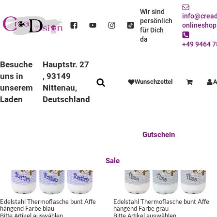
Edelstahl Thermoflasche bunt
Wir sind
info@cread
persönlich
onlineshop
für Dich
da
+49 9464 7
FILTER
SORTIERUNG
ARTIKEL PRO SEITE
1 - 20 / 181
Besuche
Hauptstr. 27
uns in
, 93149
Wunschzettel
A
Warenkorb
unserem
Nittenau,
Laden
Deutschland
Anlässe
Deko / Spielwaren
Essen / Trinken
Feste Feiern
Fotogeschenke
Gutschein
Mitbringsel
Mutter u. Baby
nützliches für den Alltag
Tierisch gut
Sale
Edelstahl Thermoflasche bunt Affe
Edelstahl Thermoflasche bunt Affe
hängend Farbe blau
hängend Farbe grau
Bitte Artikel auswählen
Bitte Artikel auswählen