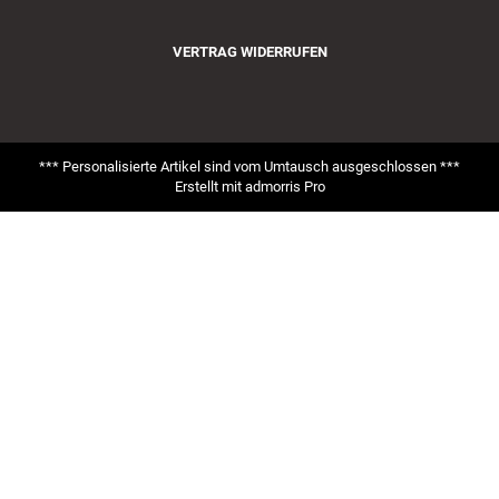
VERTRAG WIDERRUFEN
*** Personalisierte Artikel sind vom Umtausch ausgeschlossen ***
Erstellt mit
admorris Pro