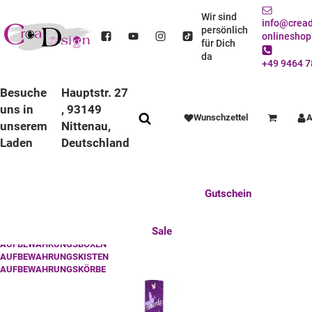
Kinderzimmer
Wir sind
info@cread
persönlich
onlineshop
für Dich
da
+49 9464 7
STARTSEITE
DEKO / SPIELWAREN
KINDERZIMMER
Besuche
Hauptstr. 27
uns in
, 93149
Wunschzettel
A
Warenkorb
unserem
Nittenau,
Laden
Deutschland
Anlässe
Deko / Spielwaren
Essen / Trinken
Feste Feiern
Fotogeschenke
Gutschein
AUFBEWAHRUNG
Mitbringsel
Mutter u. Baby
nützliches für den Alltag
Tierisch gut
Sale
AUFBEWAHRUNGSBOXEN
AUFBEWAHRUNGSKISTEN
AUFBEWAHRUNGSKÖRBE