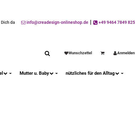
r Dich da
info@creadesign-onlineshop.de
+49 9464 7849 825
Wunschzettel
Anmelden
Warenkorb
el
Mutter u. Baby
nützliches für den Alltag