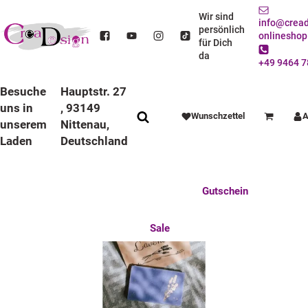
Badezimmer
Wir sind
info@cread
persönlich
onlineshop
für Dich
da
+49 9464 7
STARTSEITE
NÜTZLICHES FÜR DEN ALLTAG
BADEZIMMER
Besuche
Hauptstr. 27
uns in
, 93149
Wunschzettel
A
Warenkorb
unserem
Nittenau,
Laden
Deutschland
Anlässe
Deko / Spielwaren
Essen / Trinken
Feste Feiern
Fotogeschenke
Gutschein
HANDTÜCHER
Mitbringsel
Mutter u. Baby
nützliches für den Alltag
Tierisch gut
Sale