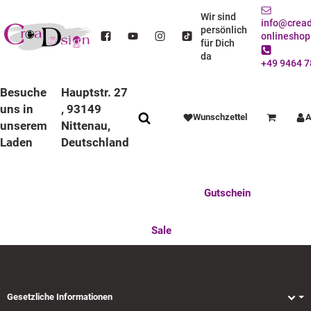
Taufkerzen
Wir sind
info@cread
persönlich
onlineshop
für Dich
da
+49 9464 7
STARTSEITE
FESTE FEIERN
TAUFE
TAUFKERZEN
Besuche
Hauptstr. 27
uns in
, 93149
Wunschzettel
A
Warenkorb
unserem
Nittenau,
Laden
Deutschland
Anlässe
Deko / Spielwaren
Essen / Trinken
Feste Feiern
Fotogeschenke
Gutschein
BOHO STYLE
Mitbringsel
Mutter u. Baby
nützliches für den Alltag
Tierisch gut
Sale
Gesetzliche Informationen