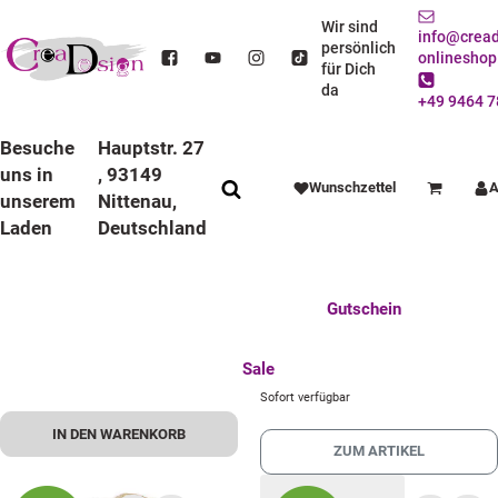
Windeltorte
Wir sind
info@cread
persönlich
onlineshop
für Dich
da
+49 9464 7
Besuche
Hauptstr. 27
uns in
, 93149
Wunschzettel
A
Warenkorb
unserem
Nittenau,
Laden
Deutschland
Windeltorte Drache grün –
personalisiertes Babygeschenk fertig
Anlässe
verpackt
Deko / Spielwaren
Essen / Trinken
49,99 €
*
Feste Feiern
Fotogeschenke
Gutschein
Knapper Lagerbestand
Mitbringsel
Mutter u. Baby
Windeltorte Kinderwagen Elefant
Matrose
nützliches für den Alltag
Tierisch gut
Sale
44,99 €
*
Sofort verfügbar
IN DEN WARENKORB
ZUM ARTIKEL