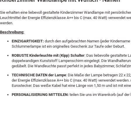
Sie erhalten eine liebevoll gestaltete Kinderzimmer Wandlampe mit persönlic
Leuchtmittel der Energie Effizienzklasse A++ bis C (max. 40 Watt) verwendet w
werden.
Beschreibung:
EINZIGARTIGKEIT:
durch den aufgebrachten Namen (jeder Kindername is
Schlummerlampe ist ein originelles Geschenk zur Taufe oder Geburt.
ROBUSTE Kinderleuchte mit (Kipp) Schalter
: Das liebevolle gestaltete
doppelwandigen Kunststoff Lampenschirm eingelegt. Die Wandhalterung 
gedübelt. Die Wandleuchte passt perfekt in jedes Babyzimmer, Schlafz
TECHNISCHE DATEN der Lampe
: Die Maße der Lampe betragen 22 x 22
der Energie Effizienzklasse A++ bis C (max. 40 Watt) verwendet werden. (
Eurostecker. Das weiße Kabel hat eine Länge von 1,50 m und ist mit ei
PERSONALISIERUNG MITTEILEN:
teilen Sie uns im Warenkorb (auf der 