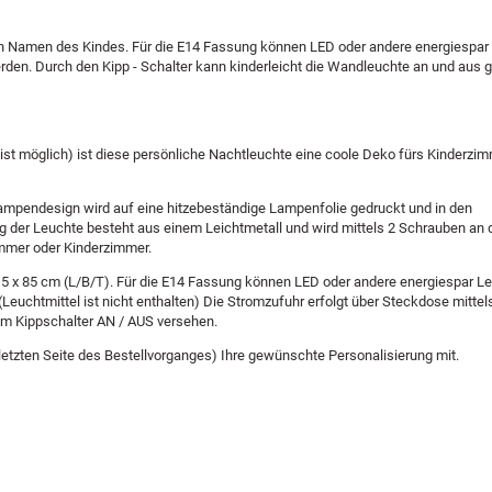
hen Namen des Kindes. Für die E14 Fassung können LED oder andere energiespar
erden. Durch den Kipp - Schalter kann kinderleicht die Wandleuchte an und aus 
t möglich) ist diese persönliche Nachtleuchte eine coole Deko fürs Kinderzim
 Lampendesign wird auf eine hitzebeständige Lampenfolie gedruckt und in den
der Leuchte besteht aus einem Leichtmetall und wird mittels 2 Schrauben an
immer oder Kinderzimmer.
,5 x 85 cm (L/B/T). Für die E14 Fassung können LED oder andere energiespar Le
Leuchtmittel ist nicht enthalten) Die Stromzufuhr erfolgt über Steckdose mittel
nem Kippschalter AN / AUS versehen.
letzten Seite des Bestellvorganges) Ihre gewünschte Personalisierung mit.