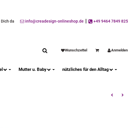
r Dich da
info@creadesign-onlineshop.de
+49 9464 7849 825
Wunschzettel
Anmelden
Warenkorb
el
Mutter u. Baby
nützliches für den Alltag