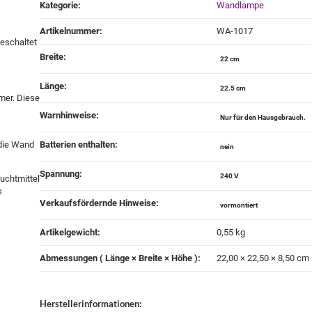
Produkteigenschaft
Wert
Kategorie:
Wandlampe
Artikelnummer:
WA-1017
geschaltet
Breite‍:
22 cm
Länge‍:
22.5 cm
mer. Diese
Warnhinweise‍:
Nur für den Hausgebrauch.
 die Wand
Batterien enthalten‍:
nein
Spannung‍:
240 V
uchtmittel
s
Verkaufsfördernde Hinweise‍:
vormontiert
Artikelgewicht‍:
0,55
kg
Abmessungen ( Länge × Breite × Höhe )‍:
22,00 × 22,50 × 8,50 cm
Herstellerinformationen: