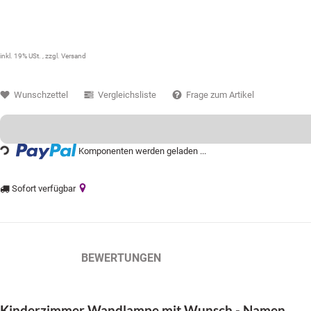
33,99 €
inkl. 19% USt. , zzgl.
Versand
Wunschzettel
Vergleichsliste
Frage zum Artikel
Komponenten werden geladen ...
oading...
Sofort verfügbar
BESCHREIBUNG
BEWERTUNGEN
Kinderzimmer Wandlampe mit Wunsch - Namen