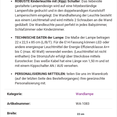
ROBUSTE Kinderleuchte mit (Kipp) Schalter
: Das liebevolle
gestaltete Lampendesign wird auf eine hitzebeständige
Lampenfolie gedruckt und in den doppelwandigen Kunststoff
Lampenschirm eingelegt. Die Wandhalterung der Leuchte besteht
aus einem Leichtmetall und wird mittels 2 Schrauben an die Wand
gedübelt. Die Wandleuchte passt perfekt in jedes Babyzimmer,
Schlafzimmer oder Kinderzimmer.
TECHNISCHE DATEN der Lampe
: Die Maße der Lampe betragen
22 x 22,5 x 85 cm (L/B/T). Für die E14 Fassung können LED oder
andere energiespar Leuchtmittel der Energie Effizienzklasse A++
bis C (max. 40 Watt) verwendet werden. (Leuchtmittel ist nicht
enthalten) Die Stromzufuhr erfolgt über Steckdose mittels
Eurostecker. Das weiße Kabel hat eine Länge von 1,50 m und ist
mit einem Kippschalter AN / AUS versehen.
PERSONALISIERUNG MITTEILEN:
teilen Sie uns im Warenkorb
(auf der letzten Seite des Bestellvorganges) Ihre gewünschte
Personalisierung mit.
Produkteigenschaft
Wert
Kategorie:
Wandlampe
Artikelnummer:
WA-1083
Breite‍:
22 cm