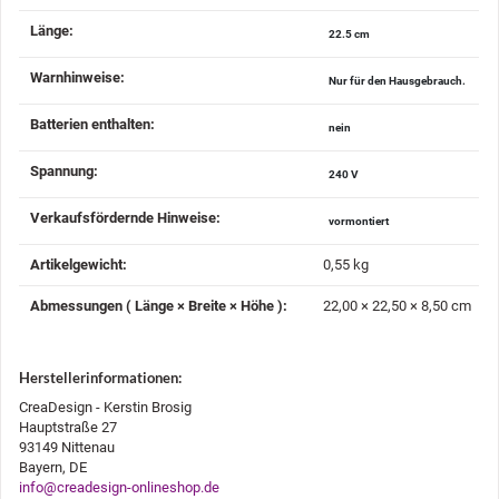
Länge‍:
22.5 cm
Warnhinweise‍:
Nur für den Hausgebrauch.
Batterien enthalten‍:
nein
Spannung‍:
240 V
Verkaufsfördernde Hinweise‍:
vormontiert
Artikelgewicht‍:
0,55
kg
Abmessungen ( Länge × Breite × Höhe )‍:
22,00 × 22,50 × 8,50 cm
Herstellerinformationen:
CreaDesign - Kerstin Brosig
Hauptstraße 27
93149 Nittenau
Bayern, DE
info@creadesign-onlineshop.de