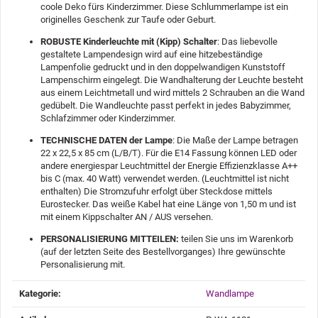
coole Deko fürs Kinderzimmer. Diese Schlummerlampe ist ein
originelles Geschenk zur Taufe oder Geburt.
ROBUSTE Kinderleuchte mit (Kipp) Schalter
: Das liebevolle
gestaltete Lampendesign wird auf eine hitzebeständige
Lampenfolie gedruckt und in den doppelwandigen Kunststoff
Lampenschirm eingelegt. Die Wandhalterung der Leuchte besteht
aus einem Leichtmetall und wird mittels 2 Schrauben an die Wand
gedübelt. Die Wandleuchte passt perfekt in jedes Babyzimmer,
Schlafzimmer oder Kinderzimmer.
TECHNISCHE DATEN der Lampe
: Die Maße der Lampe betragen
22 x 22,5 x 85 cm (L/B/T). Für die E14 Fassung können LED oder
andere energiespar Leuchtmittel der Energie Effizienzklasse A++
bis C (max. 40 Watt) verwendet werden. (Leuchtmittel ist nicht
enthalten) Die Stromzufuhr erfolgt über Steckdose mittels
Eurostecker. Das weiße Kabel hat eine Länge von 1,50 m und ist
mit einem Kippschalter AN / AUS versehen.
PERSONALISIERUNG MITTEILEN:
teilen Sie uns im Warenkorb
(auf der letzten Seite des Bestellvorganges) Ihre gewünschte
Personalisierung mit.
Produkteigenschaft
Wert
Kategorie:
Wandlampe