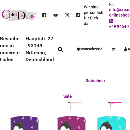
STARTSEITE
DEKO / SPIELWAREN
KINDERZIMMER
BELEUCHTUNG
WANDLAMPE
KINDERZIMMER WANDLAMPE / NACHTLICHT PINGUIN
Wir sind
info@cread
persönlich
onlineshop
für Dich
da
+49 9464 7
Besuche
Hauptstr. 27
uns in
, 93149
Wunschzettel
A
Warenkorb
unserem
Nittenau,
Laden
Deutschland
Anlässe
Deko / Spielwaren
Essen / Trinken
Feste Feiern
Fotogeschenke
Gutschein
Mitbringsel
Mutter u. Baby
nützliches für den Alltag
Tierisch gut
Sale