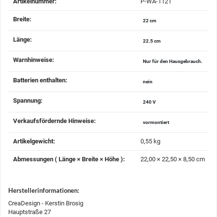
Artikelnummer:
P-WA-1121
Breite‍:
22 cm
Länge‍:
22.5 cm
Warnhinweise‍:
Nur für den Hausgebrauch.
Batterien enthalten‍:
nein
Spannung‍:
240 V
Verkaufsfördernde Hinweise‍:
vormontiert
Artikelgewicht‍:
0,55
kg
Abmessungen ( Länge × Breite × Höhe )‍:
22,00 × 22,50 × 8,50 cm
Herstellerinformationen:
CreaDesign - Kerstin Brosig
Hauptstraße 27