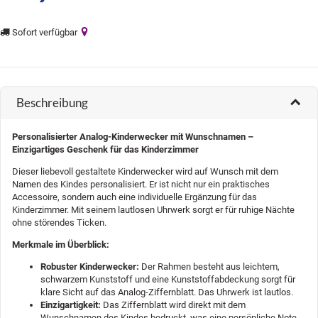
oading...
Sofort verfügbar
Beschreibung
Personalisierter Analog-Kinderwecker mit Wunschnamen –
Einzigartiges Geschenk für das Kinderzimmer
Dieser liebevoll gestaltete Kinderwecker wird auf Wunsch mit dem
Namen des Kindes personalisiert. Er ist nicht nur ein praktisches
Accessoire, sondern auch eine individuelle Ergänzung für das
Kinderzimmer. Mit seinem lautlosen Uhrwerk sorgt er für ruhige Nächte
ohne störendes Ticken.
Merkmale im Überblick:
Robuster Kinderwecker:
Der Rahmen besteht aus leichtem,
schwarzem Kunststoff und eine Kunststoffabdeckung sorgt für
klare Sicht auf das Analog-Ziffernblatt. Das Uhrwerk ist lautlos.
Einzigartigkeit:
Das Ziffernblatt wird direkt mit dem
Wunschnamen des Kindes bedruckt, was eine persönliche Note