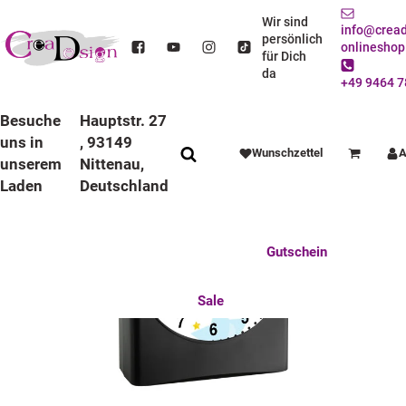
STARTSEITE
ANLÄSSE
EINSCHULUNG
FUNKWECKER
FUNKWECKER SCHWARZ
KINDER FUNKWECKER SCHWARZ SUPERHELD
Wir sind
info@cread
persönlich
onlineshop
für Dich
da
+49 9464 7
Besuche
Hauptstr. 27
uns in
, 93149
Wunschzettel
A
Warenkorb
unserem
Nittenau,
Laden
Deutschland
Anlässe
Deko / Spielwaren
Essen / Trinken
Feste Feiern
Fotogeschenke
Gutschein
Mitbringsel
Mutter u. Baby
nützliches für den Alltag
Tierisch gut
Sale