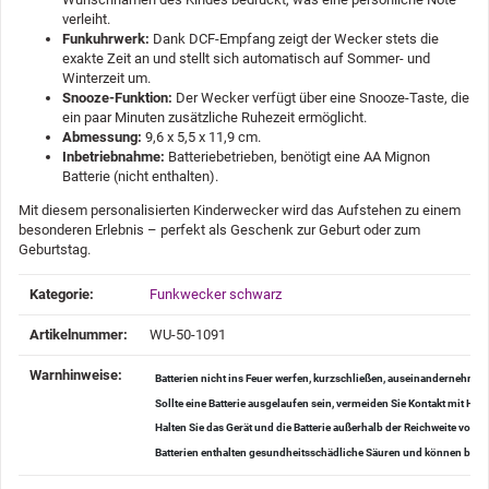
verleiht.
Funkuhrwerk:
Dank DCF-Empfang zeigt der Wecker stets die
exakte Zeit an und stellt sich automatisch auf Sommer- und
Winterzeit um.
Snooze-Funktion:
Der Wecker verfügt über eine Snooze-Taste, die
ein paar Minuten zusätzliche Ruhezeit ermöglicht.
Abmessung:
9,6 x 5,5 x 11,9 cm.
Inbetriebnahme:
Batteriebetrieben, benötigt eine AA Mignon
Batterie (nicht enthalten).
Mit diesem personalisierten Kinderwecker wird das Aufstehen zu einem
besonderen Erlebnis – perfekt als Geschenk zur Geburt oder zum
Geburtstag.
Produkteigenschaft
Wert
Kategorie:
Funkwecker schwarz
Artikelnummer:
WU-50-1091
Warnhinweise‍:
Batterien nicht ins Feuer werfen, kurzschließen, auseinanderneh
Sollte eine Batterie ausgelaufen sein, vermeiden Sie Kontakt mit H
Halten Sie das Gerät und die Batterie außerhalb der Reichweite von K
Batterien enthalten gesundheitsschädliche Säuren und können bei V