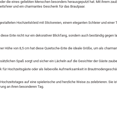
 oder die eines geliebten Menschen besonders herausgeputzt hat. Mit ihrem zau
hzeitsfeier und ein charmantes Geschenk für das Brautpaar.
gestalteten Hochzeitskleid mit Stickereien, einem eleganten Schleier und einer T
 diese Ente nicht nur ein dekorativer Blickfang, sondern auch beständig gegen la
iner Höhe von 8,5 cm hat diese Quietsche-Ente die ideale Größe, um als charman
usätzlichen Spaß sorgt und sicher ein Lächeln auf die Gesichter der Gäste zaube
k für Hochzeitsgäste oder als liebevolle Aufmerksamkeit in Brautmodengeschä
ochzeitstages auf eine spielerische und herzliche Weise zu zelebrieren. Sie ist
rung an ihren besonderen Tag.