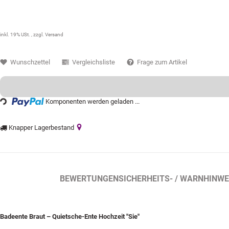
7,99 €
inkl. 19% USt. , zzgl.
Versand
Wunschzettel
Vergleichsliste
Frage zum Artikel
Komponenten werden geladen ...
oading...
Knapper Lagerbestand
BESCHREIBUNG
BEWERTUNGEN
SICHERHEITS- / WARNHINWEI
Badeente Braut – Quietsche-Ente Hochzeit "Sie"