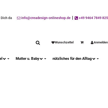
r Dich da
info@creadesign-onlineshop.de
+49 9464 7849 825
Wunschzettel
Anmelden
Warenkorb
el
Mutter u. Baby
nützliches für den Alltag