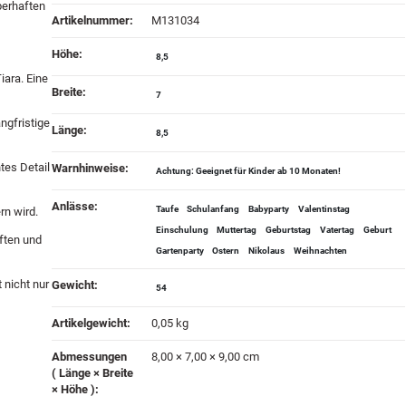
berhaften
Artikelnummer:
M131034
Höhe‍:
8,5
iara. Eine
Breite‍:
7
ngfristige
Länge‍:
8,5
tes Detail
Warnhinweise‍:
Achtung: Geeignet für Kinder ab 10 Monaten!
Anlässe‍:
Taufe
Schulanfang
Babyparty
Valentinstag
rn wird.
Einschulung
Muttertag
Geburtstag
Vatertag
Geburt
ften und
Gartenparty
Ostern
Nikolaus
Weihnachten
 nicht nur
Gewicht‍:
54
Artikelgewicht‍:
0,05
kg
Abmessungen
8,00 × 7,00 × 9,00 cm
( Länge × Breite
× Höhe )‍: