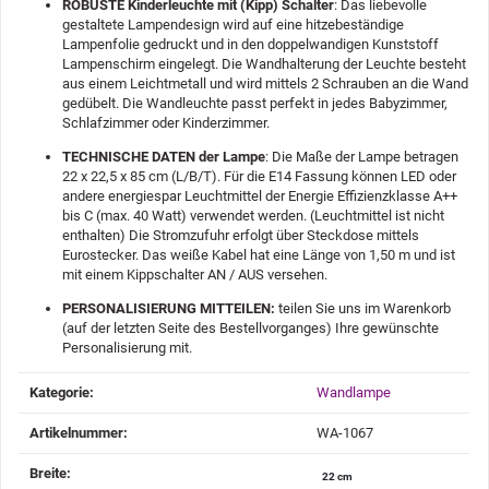
ROBUSTE Kinderleuchte mit (Kipp) Schalter
: Das liebevolle
gestaltete Lampendesign wird auf eine hitzebeständige
Lampenfolie gedruckt und in den doppelwandigen Kunststoff
Lampenschirm eingelegt. Die Wandhalterung der Leuchte besteht
aus einem Leichtmetall und wird mittels 2 Schrauben an die Wand
gedübelt. Die Wandleuchte passt perfekt in jedes Babyzimmer,
Schlafzimmer oder Kinderzimmer.
TECHNISCHE DATEN der Lampe
: Die Maße der Lampe betragen
22 x 22,5 x 85 cm (L/B/T). Für die E14 Fassung können LED oder
andere energiespar Leuchtmittel der Energie Effizienzklasse A++
bis C (max. 40 Watt) verwendet werden. (Leuchtmittel ist nicht
enthalten) Die Stromzufuhr erfolgt über Steckdose mittels
Eurostecker. Das weiße Kabel hat eine Länge von 1,50 m und ist
mit einem Kippschalter AN / AUS versehen.
PERSONALISIERUNG MITTEILEN:
teilen Sie uns im Warenkorb
(auf der letzten Seite des Bestellvorganges) Ihre gewünschte
Personalisierung mit.
Produkteigenschaft
Wert
Kategorie:
Wandlampe
Artikelnummer:
WA-1067
Breite‍:
22 cm