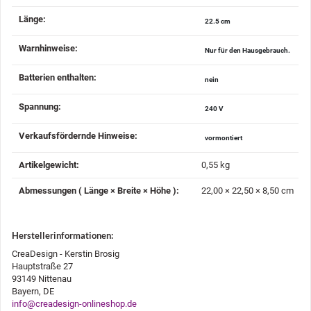
Länge‍:
22.5 cm
Warnhinweise‍:
Nur für den Hausgebrauch.
Batterien enthalten‍:
nein
Spannung‍:
240 V
Verkaufsfördernde Hinweise‍:
vormontiert
Artikelgewicht‍:
0,55
kg
Abmessungen ( Länge × Breite × Höhe )‍:
22,00 × 22,50 × 8,50 cm
Herstellerinformationen:
CreaDesign - Kerstin Brosig
Hauptstraße 27
93149 Nittenau
Bayern, DE
info@creadesign-onlineshop.de