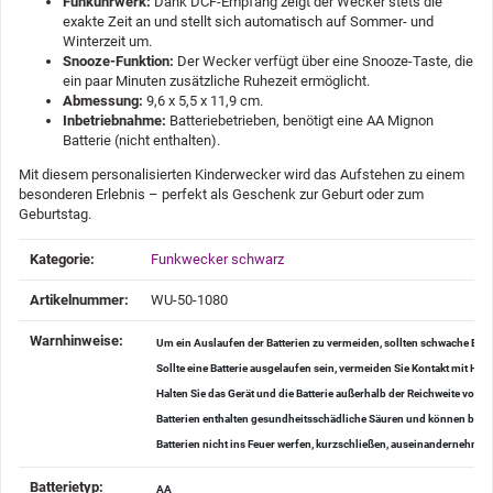
Funkuhrwerk:
Dank DCF-Empfang zeigt der Wecker stets die
exakte Zeit an und stellt sich automatisch auf Sommer- und
Winterzeit um.
Snooze-Funktion:
Der Wecker verfügt über eine Snooze-Taste, die
ein paar Minuten zusätzliche Ruhezeit ermöglicht.
Abmessung:
9,6 x 5,5 x 11,9 cm.
Inbetriebnahme:
Batteriebetrieben, benötigt eine AA Mignon
Batterie (nicht enthalten).
Mit diesem personalisierten Kinderwecker wird das Aufstehen zu einem
besonderen Erlebnis – perfekt als Geschenk zur Geburt oder zum
Geburtstag.
Produkteigenschaft
Wert
Kategorie:
Funkwecker schwarz
Artikelnummer:
WU-50-1080
Warnhinweise‍:
Um ein Auslaufen der Batterien zu vermeiden, sollten schwache Batt
Sollte eine Batterie ausgelaufen sein, vermeiden Sie Kontakt mit H
Halten Sie das Gerät und die Batterie außerhalb der Reichweite von K
Batterien enthalten gesundheitsschädliche Säuren und können bei V
Batterien nicht ins Feuer werfen, kurzschließen, auseinanderneh
Batterietyp‍:
AA