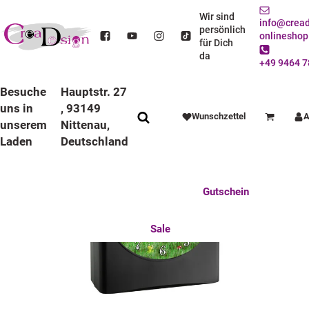
STARTSEITE
ANLÄSSE
EINSCHULUNG
FUNKWECKER
FUNKWECKER SCHWARZ
KINDER FUNKWECKER SCHWARZ WALDFEE
Wir sind
info@cread
persönlich
onlineshop
für Dich
da
+49 9464 7
Besuche
Hauptstr. 27
uns in
, 93149
Wunschzettel
A
Warenkorb
unserem
Nittenau,
Laden
Deutschland
Anlässe
Deko / Spielwaren
Essen / Trinken
Feste Feiern
Fotogeschenke
Gutschein
Mitbringsel
Mutter u. Baby
nützliches für den Alltag
Tierisch gut
Sale