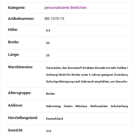
Produkteigenschaft
Wert
Kategorie:
personalisierte Brettchen
Artikelnummer:
BB-1070-15
Höhe‍:
0,4
Breite‍:
20
Länge‍:
25
Warnhinweise‍:
Vermeiden, den Kunststoff direktem Kontakt mit sehr heißen O
Achtung! Nicht für Kinder unter 3 Jahren geeignet. Erstickungsge
Sofortige Reinigung nach Gebrauch empfehlen, um Geruchs- u
Altersgruppe‍:
Kinder
Anlässe‍:
Geburtstag
Ostern
Nikolaus
Weihnachten
Schulanfang
V
Herstellungsland‍:
Deutschland
Gewicht‍:
310