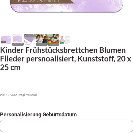
Kinder Frühstücksbrettchen Blumen
Flieder persnoalisiert, Kunststoff, 20 x
25 cm
14,99 €
inkl. 19% USt. , zzgl.
Versand
Personalisierung Geburtsdatum
Personalisierung Geburtsdatum