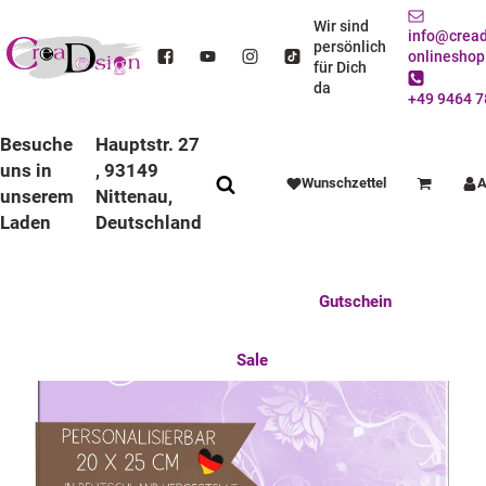
STARTSEITE
ESSEN / TRINKEN
FRÜHSTÜCKSBRETTCHEN
PERSONALISIERTE BRETTCHEN
Wir sind
info@cread
KINDER FRÜHSTÜCKSBRETTCHEN BLUMEN FLIEDER PERSNOALISIERT,
persönlich
onlineshop
KUNSTSTOFF, 20 X 25 CM
für Dich
da
+49 9464 7
Besuche
Hauptstr. 27
uns in
, 93149
Wunschzettel
A
Warenkorb
unserem
Nittenau,
Laden
Deutschland
Anlässe
Deko / Spielwaren
Essen / Trinken
Feste Feiern
Fotogeschenke
Gutschein
Mitbringsel
Mutter u. Baby
nützliches für den Alltag
Tierisch gut
Sale