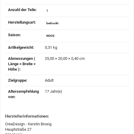
Anzahl der Teile‍:
1
Herstellungsart‍:
bedruckt
Saison‍:
NOOS
Artikelgewicht‍:
0,31
kg
Abmessungen (
25,00 × 20,00 × 0,40 cm
Länge × Breite ×
Höhe )‍:
Zielgruppe‍:
Adult
Altersempfehlung
17 Jahr(e)
von‍:
Herstellerinformationen:
CreaDesign - Kerstin Brosig
Hauptstraße 27