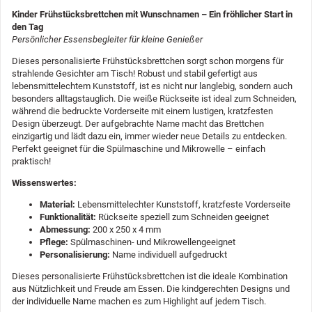
Kinder Frühstücksbrettchen mit Wunschnamen – Ein fröhlicher Start in
den Tag
Persönlicher Essensbegleiter für kleine Genießer
Dieses personalisierte Frühstücksbrettchen sorgt schon morgens für
strahlende Gesichter am Tisch! Robust und stabil gefertigt aus
lebensmittelechtem Kunststoff, ist es nicht nur langlebig, sondern auch
besonders alltagstauglich. Die weiße Rückseite ist ideal zum Schneiden,
während die bedruckte Vorderseite mit einem lustigen, kratzfesten
Design überzeugt. Der aufgebrachte Name macht das Brettchen
einzigartig und lädt dazu ein, immer wieder neue Details zu entdecken.
Perfekt geeignet für die Spülmaschine und Mikrowelle – einfach
praktisch!
Wissenswertes:
Material:
Lebensmittelechter Kunststoff, kratzfeste Vorderseite
Funktionalität:
Rückseite speziell zum Schneiden geeignet
Abmessung:
200 x 250 x 4 mm
Pflege:
Spülmaschinen- und Mikrowellengeeignet
Personalisierung:
Name individuell aufgedruckt
Dieses personalisierte Frühstücksbrettchen ist die ideale Kombination
aus Nützlichkeit und Freude am Essen. Die kindgerechten Designs und
der individuelle Name machen es zum Highlight auf jedem Tisch.