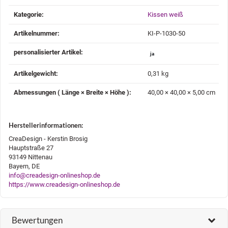
Produkteigenschaft
Wert
Kategorie:
Kissen weiß
Artikelnummer:
KI-P-1030-50
personalisierter Artikel‍:
ja
Artikelgewicht‍:
0,31
kg
Abmessungen ( Länge × Breite × Höhe )‍:
40,00 × 40,00 × 5,00 cm
Herstellerinformationen:
CreaDesign - Kerstin Brosig
Hauptstraße 27
93149 Nittenau
Bayern, DE
info@creadesign-onlineshop.de
https://www.creadesign-onlineshop.de
Bewertungen