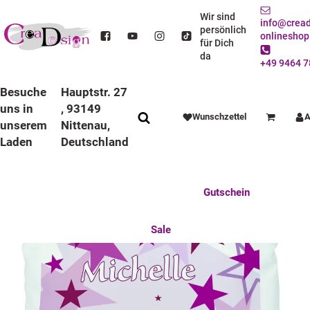
STARTSEITE
DEKO / SPIELWAREN
KINDERZIMMER
KUSCHELKISSEN
KISSEN WEISS
KISSEN WEISS STERNE FLIEDER BROMBEERE
Wir sind
info@cread
persönlich
onlineshop
für Dich
da
+49 9464 7
Besuche
Hauptstr. 27
uns in
, 93149
Wunschzettel
A
Warenkorb
unserem
Nittenau,
Laden
Deutschland
Anlässe
Deko / Spielwaren
Essen / Trinken
Feste Feiern
Fotogeschenke
Gutschein
Mitbringsel
Mutter u. Baby
nützliches für den Alltag
Tierisch gut
Sale