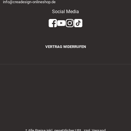
info@creadesign-onlineshop.de
Social Media
VERTRAG WIDERRUFEN
Zahlungsmethoden
*
Alle Preise inkl. gesetzlicher USt., zzgl.
Versand