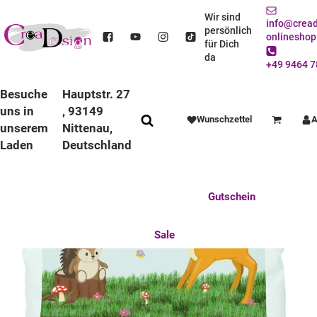
STARTSEITE
DEKO / SPIELWAREN
KINDERZIMMER
KUSCHELKISSEN
KISSEN WEISS
KISSEN WEISS REH
Wir sind
info@cread
persönlich
onlineshop
für Dich
da
+49 9464 7
Besuche
Hauptstr. 27
uns in
, 93149
Wunschzettel
A
Warenkorb
unserem
Nittenau,
Laden
Deutschland
Anlässe
Deko / Spielwaren
Essen / Trinken
Feste Feiern
Fotogeschenke
Gutschein
Mitbringsel
Mutter u. Baby
nützliches für den Alltag
Tierisch gut
Sale