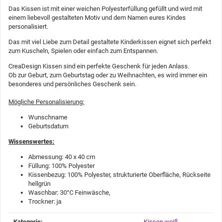
Das Kissen ist mit einer weichen Polyesterfüllung gefüllt und wird mit
einem liebevoll gestalteten Motiv und dem Namen eures Kindes
personalisiert.
Das mit viel Liebe zum Detail gestaltete Kinderkissen eignet sich perfekt
zum Kuscheln, Spielen oder einfach zum Entspannen.
CreaDesign Kissen sind ein perfekte Geschenk für jeden Anlass.
Ob zur Geburt, zum Geburtstag oder zu Weihnachten, es wird immer ein
besonderes und persönliches Geschenk sein.
Mögliche Personalisierung:
Wunschname
Geburtsdatum
Wissenswertes:
Abmessung: 40 x 40 cm
Füllung: 100% Polyester
Kissenbezug: 100% Polyester, strukturierte Oberfläche, Rückseite
hellgrün
Waschbar: 30°C Feinwäsche,
Trockner: ja
Produkteigenschaft
Wert
Kategorie:
Kissen weiß