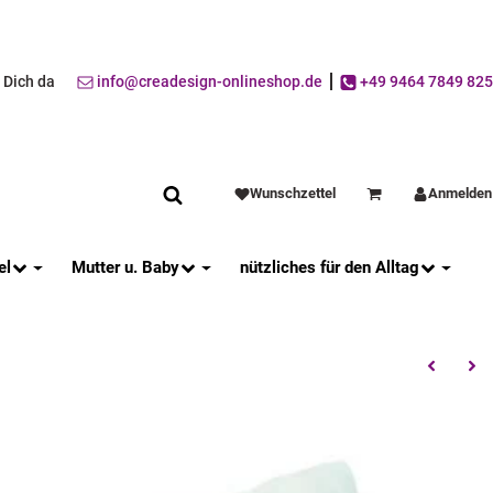
r Dich da
info@creadesign-onlineshop.de
+49 9464 7849 825
Wunschzettel
Anmelden
Warenkorb
el
Mutter u. Baby
nützliches für den Alltag