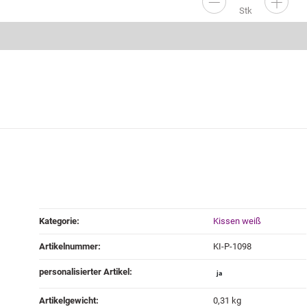
Stk
Produkteigenschaft
Wert
Kategorie:
Kissen weiß
Artikelnummer:
KI-P-1098
personalisierter Artikel‍:
ja
Artikelgewicht‍:
0,31
kg