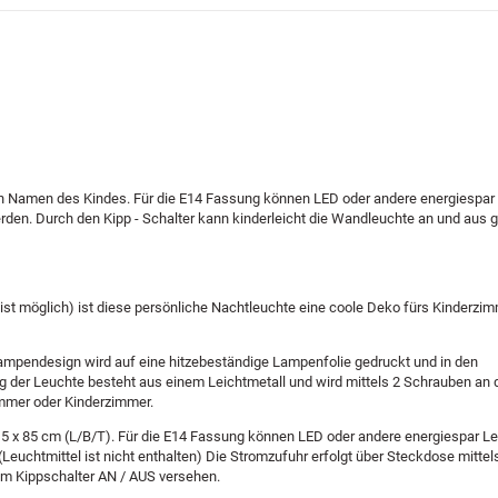
hen Namen des Kindes. Für die E14 Fassung können LED oder andere energiespar
erden. Durch den Kipp - Schalter kann kinderleicht die Wandleuchte an und aus 
t möglich) ist diese persönliche Nachtleuchte eine coole Deko fürs Kinderzim
 Lampendesign wird auf eine hitzebeständige Lampenfolie gedruckt und in den
der Leuchte besteht aus einem Leichtmetall und wird mittels 2 Schrauben an
immer oder Kinderzimmer.
,5 x 85 cm (L/B/T). Für die E14 Fassung können LED oder andere energiespar Le
Leuchtmittel ist nicht enthalten) Die Stromzufuhr erfolgt über Steckdose mittel
nem Kippschalter AN / AUS versehen.