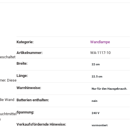
Produkteigenschaft
Wert
Kategorie:
Wandlampe
Artikelnummer:
WA-1117-10
geschaltet
Breite‍:
22 cm
Länge‍:
22.5 cm
mer. Diese
Warnhinweise‍:
Nur für den Hausgebrauch.
 die Wand
Batterien enthalten‍:
nein
Spannung‍:
240 V
uchtmittel
s
Verkaufsfördernde Hinweise‍:
vormontiert