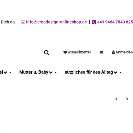
r Dich da
info@creadesign-onlineshop.de
+49 9464 7849 825
Wunschzettel
Anmelden
Warenkorb
el
Mutter u. Baby
nützliches für den Alltag