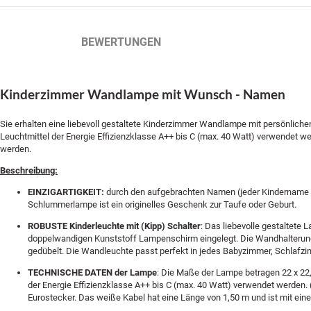
BESCHREIBUNG
BEWERTUNGEN
Kinderzimmer Wandlampe mit Wunsch - Namen
Sie erhalten eine liebevoll gestaltete Kinderzimmer Wandlampe mit persönlic
Leuchtmittel der Energie Effizienzklasse A++ bis C (max. 40 Watt) verwendet w
werden.
Beschreibung:
EINZIGARTIGKEIT:
durch den aufgebrachten Namen (jeder Kindername is
Schlummerlampe ist ein originelles Geschenk zur Taufe oder Geburt.
ROBUSTE Kinderleuchte mit (Kipp) Schalter
: Das liebevolle gestaltete
doppelwandigen Kunststoff Lampenschirm eingelegt. Die Wandhalterung 
gedübelt. Die Wandleuchte passt perfekt in jedes Babyzimmer, Schlafz
TECHNISCHE DATEN der Lampe
: Die Maße der Lampe betragen 22 x 22
der Energie Effizienzklasse A++ bis C (max. 40 Watt) verwendet werden. (
Eurostecker. Das weiße Kabel hat eine Länge von 1,50 m und ist mit ei