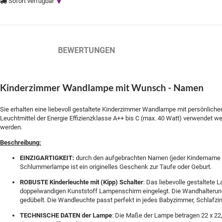
Sofort verfügbar
BESCHREIBUNG
BEWERTUNGEN
Kinderzimmer Wandlampe mit Wunsch - Namen
Sie erhalten eine liebevoll gestaltete Kinderzimmer Wandlampe mit persönlic
Leuchtmittel der Energie Effizienzklasse A++ bis C (max. 40 Watt) verwendet w
werden.
Beschreibung:
EINZIGARTIGKEIT:
durch den aufgebrachten Namen (jeder Kindername is
Schlummerlampe ist ein originelles Geschenk zur Taufe oder Geburt.
ROBUSTE Kinderleuchte mit (Kipp) Schalter
: Das liebevolle gestaltete
doppelwandigen Kunststoff Lampenschirm eingelegt. Die Wandhalterung 
gedübelt. Die Wandleuchte passt perfekt in jedes Babyzimmer, Schlafz
TECHNISCHE DATEN der Lampe
: Die Maße der Lampe betragen 22 x 22