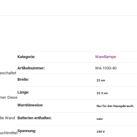
Produkteigenschaft
Wert
Kategorie:
Wandlampe
Artikelnummer:
WA-1030-40
geschaltet
Breite‍:
22 cm
Länge‍:
22.5 cm
mer. Diese
Warnhinweise‍:
Nur für den Hausgebrauch.
 die Wand
Batterien enthalten‍:
nein
Spannung‍:
240 V
uchtmittel