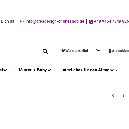
r Dich da
info@creadesign-onlineshop.de
+49 9464 7849 825
Wunschzettel
Anmelden
Warenkorb
el
Mutter u. Baby
nützliches für den Alltag