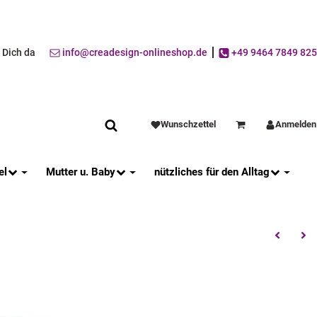
r Dich da
info@creadesign-onlineshop.de
+49 9464 7849 825
Wunschzettel
Anmelden
Warenkorb
el
Mutter u. Baby
nützliches für den Alltag