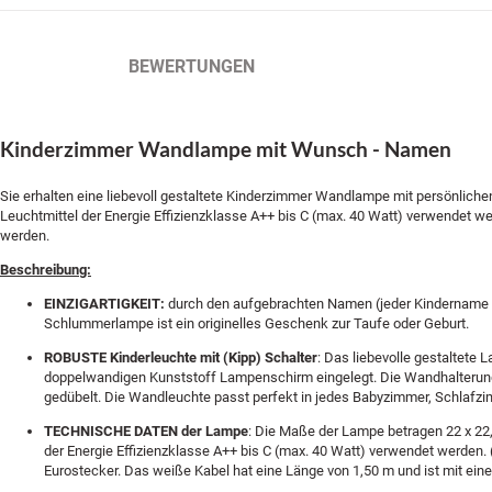
BESCHREIBUNG
BEWERTUNGEN
Kinderzimmer Wandlampe mit Wunsch - Namen
Sie erhalten eine liebevoll gestaltete Kinderzimmer Wandlampe mit persönlic
Leuchtmittel der Energie Effizienzklasse A++ bis C (max. 40 Watt) verwendet w
werden.
Beschreibung:
EINZIGARTIGKEIT:
durch den aufgebrachten Namen (jeder Kindername is
Schlummerlampe ist ein originelles Geschenk zur Taufe oder Geburt.
ROBUSTE Kinderleuchte mit (Kipp) Schalter
: Das liebevolle gestaltete
doppelwandigen Kunststoff Lampenschirm eingelegt. Die Wandhalterung 
gedübelt. Die Wandleuchte passt perfekt in jedes Babyzimmer, Schlafz
TECHNISCHE DATEN der Lampe
: Die Maße der Lampe betragen 22 x 22
der Energie Effizienzklasse A++ bis C (max. 40 Watt) verwendet werden. (
Eurostecker. Das weiße Kabel hat eine Länge von 1,50 m und ist mit ei