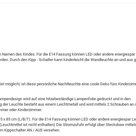
hen Namen des Kindes. Für die E14 Fassung können LED oder andere energiespar
erden. Durch den Kipp - Schalter kann kinderleicht die Wandleuchte an und aus 
t möglich) ist diese persönliche Nachtleuchte eine coole Deko fürs Kinderzim
 Lampendesign wird auf eine hitzebeständige Lampenfolie gedruckt und in den
der Leuchte besteht aus einem Leichtmetall und wird mittels 2 Schrauben an
immer oder Kinderzimmer.
,5 x 85 cm (L/B/T). Für die E14 Fassung können LED oder andere energiespar Le
Leuchtmittel ist nicht enthalten) Die Stromzufuhr erfolgt über Steckdose mittel
nem Kippschalter AN / AUS versehen.