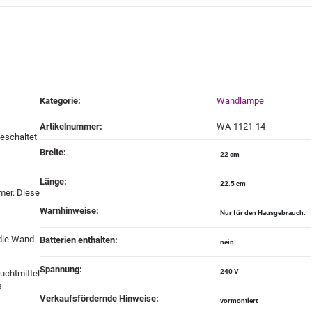
Produkteigenschaft
Wert
Kategorie:
Wandlampe
Artikelnummer:
WA-1121-14
geschaltet
Breite‍:
22 cm
Länge‍:
22.5 cm
mer. Diese
Warnhinweise‍:
Nur für den Hausgebrauch.
 die Wand
Batterien enthalten‍:
nein
Spannung‍:
240 V
uchtmittel
s
Verkaufsfördernde Hinweise‍:
vormontiert