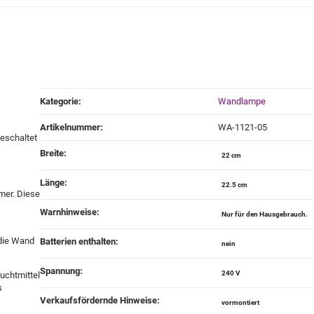
Produkteigenschaft
Wert
Kategorie:
Wandlampe
Artikelnummer:
WA-1121-05
geschaltet
Breite‍:
22 cm
Länge‍:
22.5 cm
mer. Diese
Warnhinweise‍:
Nur für den Hausgebrauch.
 die Wand
Batterien enthalten‍:
nein
Spannung‍:
240 V
uchtmittel
s
Verkaufsfördernde Hinweise‍:
vormontiert