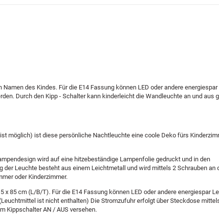
hen Namen des Kindes. Für die E14 Fassung können LED oder andere energiespar
erden. Durch den Kipp - Schalter kann kinderleicht die Wandleuchte an und aus 
t möglich) ist diese persönliche Nachtleuchte eine coole Deko fürs Kinderzim
 Lampendesign wird auf eine hitzebeständige Lampenfolie gedruckt und in den
der Leuchte besteht aus einem Leichtmetall und wird mittels 2 Schrauben an
immer oder Kinderzimmer.
,5 x 85 cm (L/B/T). Für die E14 Fassung können LED oder andere energiespar Le
Leuchtmittel ist nicht enthalten) Die Stromzufuhr erfolgt über Steckdose mittel
nem Kippschalter AN / AUS versehen.