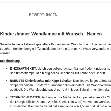
BESCHREIBUNG
BEWERTUNGEN
Kinderzimmer Wandlampe mit Wunsch - Namen
Sie erhalten eine liebevoll gestaltete Kinderzimmer Wandlampe mit persönlic
Leuchtmittel der Energie Effizienzklasse A++ bis C (max. 40 Watt) verwendet w
werden.
Beschreibung:
EINZIGARTIGKEIT:
durch den aufgebrachten Namen (jeder Kindername is
Schlummerlampe ist ein originelles Geschenk zur Taufe oder Geburt.
ROBUSTE Kinderleuchte mit (Kipp) Schalter
: Das liebevolle gestaltete
doppelwandigen Kunststoff Lampenschirm eingelegt. Die Wandhalterung 
gedübelt. Die Wandleuchte passt perfekt in jedes Babyzimmer, Schlafz
TECHNISCHE DATEN der Lampe
: Die Maße der Lampe betragen 22 x 22
der Energie Effizienzklasse A++ bis C (max. 40 Watt) verwendet werden. (
Eurostecker. Das weiße Kabel hat eine Länge von 1,50 m und ist mit ei