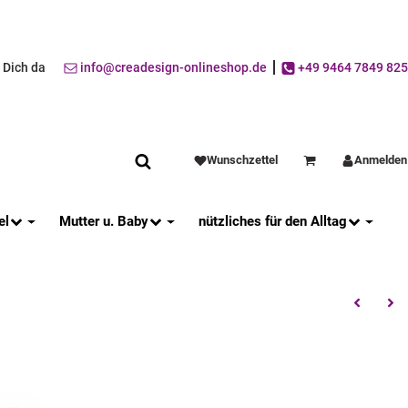
r Dich da
info@creadesign-onlineshop.de
+49 9464 7849 825
Wunschzettel
Anmelden
Warenkorb
el
Mutter u. Baby
nützliches für den Alltag