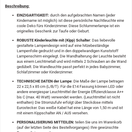
Beschreibung:
EINZIGARTIGKEIT:
durch den aufgebrachten Namen (jeder
Kindername ist möglich) ist diese persönliche Nachtleuchte eine
coole Deko fürs Kinderzimmer. Diese Schlummerlampe ist ein
originelles Geschenk zur Taufe oder Geburt.
ROBUSTE Kinderleuchte mit (Kipp) Schalter
: Das liebevolle
gestaltete Lampendesign wird auf eine hitzebeständige
Lampenfolie gedruckt und in den doppelwandigen Kunststoff
Lampenschirm eingelegt. Die Wandhalterung der Leuchte besteht
aus einem Leichtmetall und wird mittels 2 Schrauben an die Wand
gedübelt. Die Wandleuchte passt perfekt in jedes Babyzimmer,
Schlafzimmer oder Kinderzimmer.
TECHNISCHE DATEN der Lampe
: Die Maße der Lampe betragen
22 x 22,5 x 85 cm (L/B/T). Für die E14 Fassung können LED oder
andere energiespar Leuchtmittel der Energie Effizienzklasse A++
bis C (max. 40 Watt) verwendet werden. (Leuchtmittel ist nicht
enthalten) Die Stromzufuhr erfolgt über Steckdose mittels
Eurostecker. Das weiße Kabel hat eine Länge von 1,50 m und ist
mit einem Kippschalter AN / AUS versehen.
PERSONALISIERUNG MITTEILEN:
teilen Sie uns im Warenkorb
(auf der letzten Seite des Bestellvorganges) Ihre gewünschte