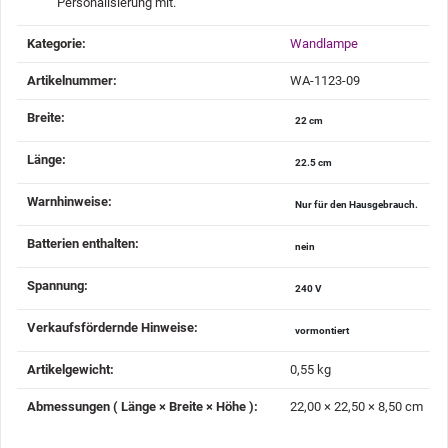
Personalisierung mit.
Produkteigenschaft
Wert
Kategorie:
Wandlampe
Artikelnummer:
WA-1123-09
Breite‍:
22 cm
Länge‍:
22.5 cm
Warnhinweise‍:
Nur für den Hausgebrauch.
Batterien enthalten‍:
nein
Spannung‍:
240 V
Verkaufsfördernde Hinweise‍:
vormontiert
Artikelgewicht‍:
0,55
kg
Abmessungen ( Länge × Breite × Höhe )‍:
22,00 × 22,50 × 8,50 cm