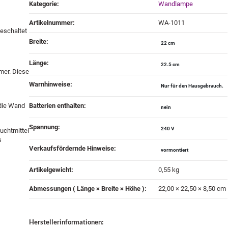
Produkteigenschaft
Wert
Kategorie:
Wandlampe
Artikelnummer:
WA-1011
geschaltet
Breite‍:
22 cm
Länge‍:
22.5 cm
mer. Diese
Warnhinweise‍:
Nur für den Hausgebrauch.
 die Wand
Batterien enthalten‍:
nein
Spannung‍:
240 V
uchtmittel
s
Verkaufsfördernde Hinweise‍:
vormontiert
Artikelgewicht‍:
0,55
kg
Abmessungen ( Länge × Breite × Höhe )‍:
22,00 × 22,50 × 8,50 cm
Herstellerinformationen: