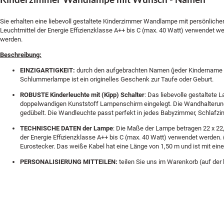
Sie erhalten eine liebevoll gestaltete Kinderzimmer Wandlampe mit persönlic
Leuchtmittel der Energie Effizienzklasse A++ bis C (max. 40 Watt) verwendet w
werden.
Beschreibung:
EINZIGARTIGKEIT:
durch den aufgebrachten Namen (jeder Kindername is
Schlummerlampe ist ein originelles Geschenk zur Taufe oder Geburt.
ROBUSTE Kinderleuchte mit (Kipp) Schalter
: Das liebevolle gestaltete
doppelwandigen Kunststoff Lampenschirm eingelegt. Die Wandhalterung 
gedübelt. Die Wandleuchte passt perfekt in jedes Babyzimmer, Schlafz
TECHNISCHE DATEN der Lampe
: Die Maße der Lampe betragen 22 x 22
der Energie Effizienzklasse A++ bis C (max. 40 Watt) verwendet werden. (
Eurostecker. Das weiße Kabel hat eine Länge von 1,50 m und ist mit ei
PERSONALISIERUNG MITTEILEN:
teilen Sie uns im Warenkorb (auf der 