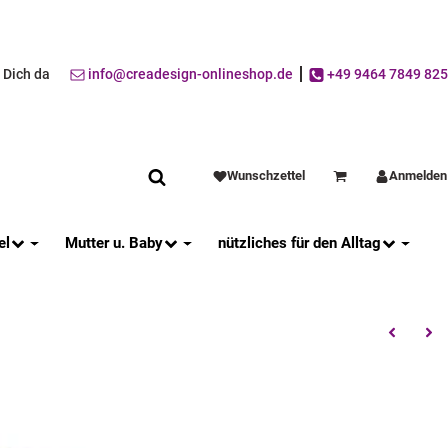
r Dich da
info@creadesign-onlineshop.de
+49 9464 7849 825
Wunschzettel
Anmelden
Warenkorb
el
Mutter u. Baby
nützliches für den Alltag