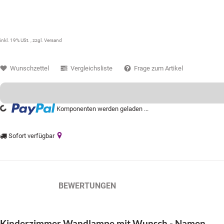
33,99 €
inkl. 19% USt. , zzgl.
Versand
Wunschzettel
Vergleichsliste
Frage zum Artikel
Loading...
Komponenten werden geladen ...
Sofort verfügbar
BESCHREIBUNG
BEWERTUNGEN
Kinderzimmer Wandlampe mit Wunsch - Namen