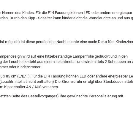
hen Namen des Kindes. Für die E14 Fassung können LED oder andere energiespar
erden. Durch den Kipp - Schalter kann kinderleicht die Wandleuchte an und aus 
t möglich) ist diese persönliche Nachtleuchte eine coole Deko fürs Kinderzim
 Lampendesign wird auf eine hitzebeständige Lampenfolie gedruckt und in den
der Leuchte besteht aus einem Leichtmetall und wird mittels 2 Schrauben an
immer oder Kinderzimmer.
,5 x 85 cm (L/B/T). Für die E14 Fassung können LED oder andere energiespar Le
Leuchtmittel ist nicht enthalten) Die Stromzufuhr erfolgt über Steckdose mittel
nem Kippschalter AN / AUS versehen.
letzten Seite des Bestellvorganges) Ihre gewünschte Personalisierung mit.