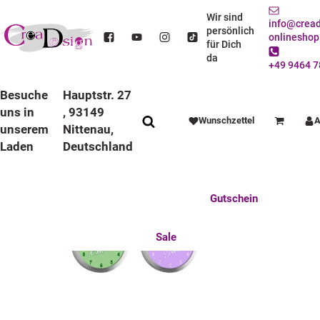
STARTSEITE
Wir sind
info@cread
persönlich
onlineshop
für Dich
da
+49 9464 7
Besuche
Hauptstr. 27
uns in
, 93149
Wunschzettel
A
Warenkorb
unserem
Nittenau,
Laden
Deutschland
Anlässe
Deko / Spielwaren
Essen / Trinken
Feste Feiern
Fotogeschenke
Gutschein
Mitbringsel
Mutter u. Baby
nützliches für den Alltag
Tierisch gut
Sale