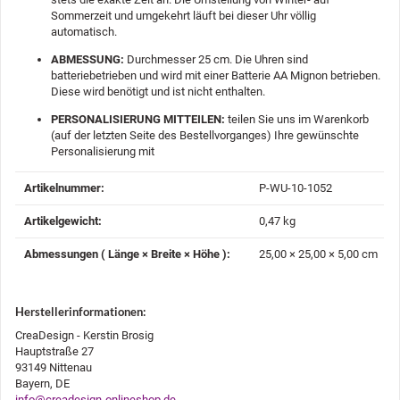
Sommerzeit und umgekehrt läuft bei dieser Uhr völlig
automatisch.
ABMESSUNG:
Durchmesser 25 cm. Die Uhren sind
batteriebetrieben und wird mit einer Batterie AA Mignon betrieben.
Diese wird benötigt und ist nicht enthalten.
PERSONALISIERUNG MITTEILEN:
teilen Sie uns im Warenkorb
(auf der letzten Seite des Bestellvorganges) Ihre gewünschte
Personalisierung mit
Produkteigenschaft
Wert
Artikelnummer:
P-WU-10-1052
Artikelgewicht‍:
0,47
kg
Abmessungen ( Länge × Breite × Höhe )‍:
25,00 × 25,00 × 5,00 cm
Herstellerinformationen:
CreaDesign - Kerstin Brosig
Hauptstraße 27
93149 Nittenau
Bayern, DE
info@creadesign-onlineshop.de