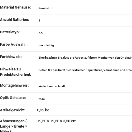
Material Gehäuse‍:
Kunststoff
Anzahl Batterien‍:
1
Batterietyp‍:
AA
Farbe Auswahl:‍:
mehrfarbig
Farbhinweis‍:
Bitte beachten Sie, dass die Farben auf Ihrem Monitor von den Origin
Hinweise zu
Setzen Sie das Gerät nicht extremen Teperaturen, Vibrationen und Ers
Produktsicherheit‍:
Montagehinweis‍:
einfach und schnell
Optik Gehäuse‍:
matt
Artikelgewicht‍:
0,32
kg
Abmessungen (
19,50 × 19,50 × 3,50 cm
Länge × Breite ×
Höhe )‍: