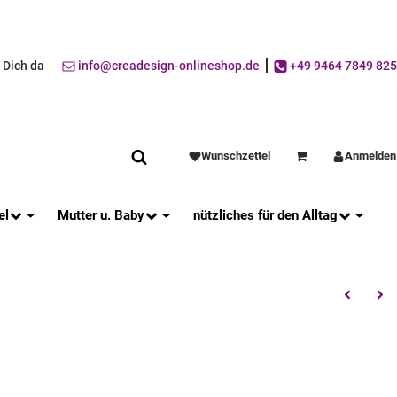
r Dich da
info@creadesign-onlineshop.de
+49 9464 7849 825
Wunschzettel
Anmelden
Warenkorb
el
Mutter u. Baby
nützliches für den Alltag