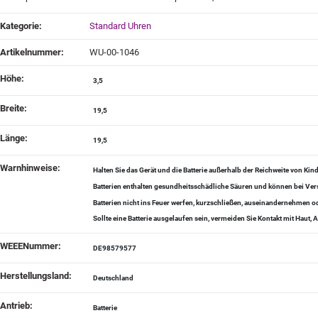
Produkteigenschaft
Wert
Kategorie:
Standard Uhren
Artikelnummer:
WU-00-1046
Höhe‍:
3,5
Breite‍:
19,5
Länge‍:
19,5
Warnhinweise‍:
Halten Sie das Gerät und die Batterie außerhalb der Reichweite von Kin
Batterien enthalten gesundheitsschädliche Säuren und können bei Vers
Batterien nicht ins Feuer werfen, kurzschließen, auseinandernehmen
Sollte eine Batterie ausgelaufen sein, vermeiden Sie Kontakt mit Haut
WEEENummer‍:
DE98579577
Herstellungsland‍:
Deutschland
Antrieb‍:
Batterie