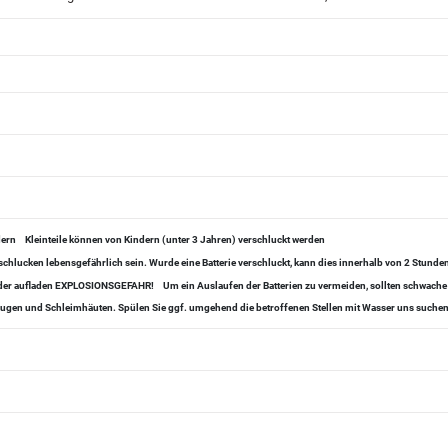
dern
Kleinteile können von Kindern (unter 3 Jahren) verschluckt werden
chlucken lebensgefährlich sein. Wurde eine Batterie verschluckt, kann dies innerhalb von 2 Stund
 oder aufladen EXPLOSIONSGEFAHR!
Um ein Auslaufen der Batterien zu vermeiden, sollten schwache
, Augen und Schleimhäuten. Spülen Sie ggf. umgehend die betroffenen Stellen mit Wasser uns suchen 