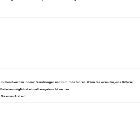
en zu Beschwerden inneren Verätzungen und zum Tode führen. Wenn Sie vermuten, eine Batterie
 Batterien möglichst schnell ausgetauscht werden.
Sie einen Arzt auf