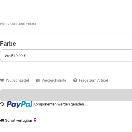
19,99 €
inkl. 19% USt. , zzgl.
Versand
Farbe
Wunschzettel
Vergleichsliste
Frage zum Artikel
ng...
Komponenten werden geladen ...
Sofort verfügbar