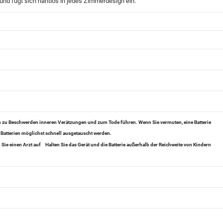
 und fügt sich nahtlos in jedes Zimmerdesign ein.
en zu Beschwerden inneren Verätzungen und zum Tode führen. Wenn Sie vermuten, eine Batterie
 Batterien möglichst schnell ausgetauscht werden.
Sie einen Arzt auf
Halten Sie das Gerät und die Batterie außerhalb der Reichweite von Kindern