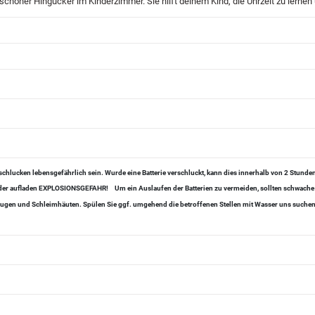
schöner Hingucker im Kinderzimmer. Sie hilft deinem Kind, die Uhrzeit zu lernen
chlucken lebensgefährlich sein. Wurde eine Batterie verschluckt, kann dies innerhalb von 2 Stund
 oder aufladen EXPLOSIONSGEFAHR!
Um ein Auslaufen der Batterien zu vermeiden, sollten schwache
, Augen und Schleimhäuten. Spülen Sie ggf. umgehend die betroffenen Stellen mit Wasser uns suchen 