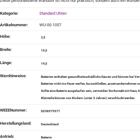
Diese personalisierte Wanduhr ist nicht nur praktisch, sondern auch ein wunder
Produkteigenschaft
Wert
Kategorie:
Standard Uhren
Artikelnummer:
WU-00-1057
Höhe‍:
3,5
Breite‍:
19,5
Länge‍:
19,5
Warnhinweise‍:
Batterien enthalten gesundheitsschädliche Säuren und können bei Vers
Batterien nicht ins Feuer werfen, kurzschließen, auseinandernehmen
Sollte eine Batterie ausgelaufen sein, vermeiden Sie Kontakt mit Haut
Kleinteile können von Kindern (unter 3 Jahren) verschluckt werden
WEEENummer‍:
DE98579577
Herstellungsland‍:
Deutschland
Antrieb‍:
Batterie