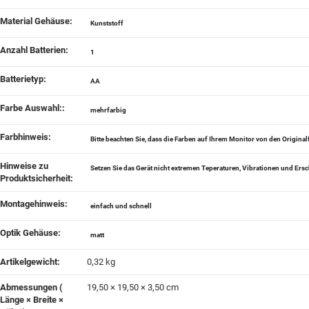
Material Gehäuse‍:
Kunststoff
Anzahl Batterien‍:
1
Batterietyp‍:
AA
Farbe Auswahl:‍:
mehrfarbig
Farbhinweis‍:
Bitte beachten Sie, dass die Farben auf Ihrem Monitor von den Origin
Hinweise zu
Setzen Sie das Gerät nicht extremen Teperaturen, Vibrationen und Ers
Produktsicherheit‍:
Montagehinweis‍:
einfach und schnell
Optik Gehäuse‍:
matt
Artikelgewicht‍:
0,32
kg
Abmessungen (
19,50 × 19,50 × 3,50 cm
Länge × Breite ×