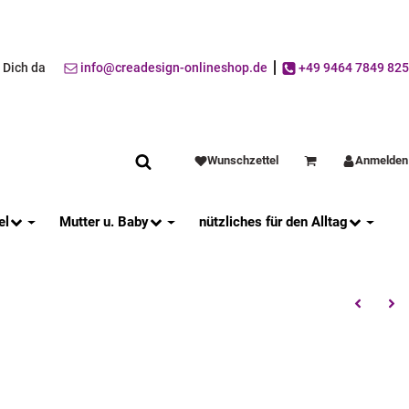
r Dich da
info@creadesign-onlineshop.de
+49 9464 7849 825
Wunschzettel
Anmelden
Warenkorb
el
Mutter u. Baby
nützliches für den Alltag