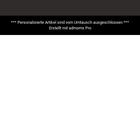
*** Personalisierte Artikel sind vom Umtausch ausgeschlossen ***
Erstellt mit
admorris Pro