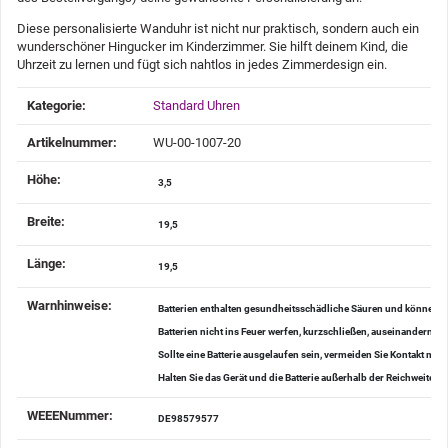
Diese personalisierte Wanduhr ist nicht nur praktisch, sondern auch ein
wunderschöner Hingucker im Kinderzimmer. Sie hilft deinem Kind, die
Uhrzeit zu lernen und fügt sich nahtlos in jedes Zimmerdesign ein.
Produkteigenschaft
Wert
Kategorie:
Standard Uhren
Artikelnummer:
WU-00-1007-20
Höhe‍:
3,5
Breite‍:
19,5
Länge‍:
19,5
Warnhinweise‍:
Batterien enthalten gesundheitsschädliche Säuren und können be
Batterien nicht ins Feuer werfen, kurzschließen, auseinander
Sollte eine Batterie ausgelaufen sein, vermeiden Sie Kontakt mi
Halten Sie das Gerät und die Batterie außerhalb der Reichweite v
WEEENummer‍:
DE98579577