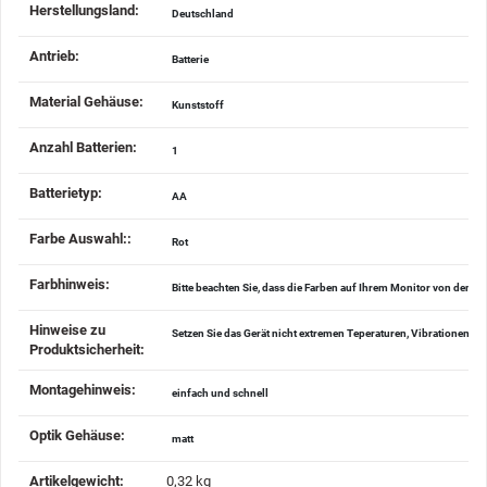
Herstellungsland‍:
Deutschland
Antrieb‍:
Batterie
Material Gehäuse‍:
Kunststoff
Anzahl Batterien‍:
1
Batterietyp‍:
AA
Farbe Auswahl:‍:
Rot
Farbhinweis‍:
Bitte beachten Sie, dass die Farben auf Ihrem Monitor von den 
Hinweise zu
Setzen Sie das Gerät nicht extremen Teperaturen, Vibrationen u
Produktsicherheit‍:
Montagehinweis‍:
einfach und schnell
Optik Gehäuse‍:
matt
Artikelgewicht‍:
0,32
kg