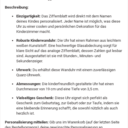
Beschreibung:
Einzigartigkeit:
Das Ziffernblatt wird direkt mit dem Namen
deines Kindes personalisiert. Jeder Name ist möglich, was diese
Uhr zu einer coolen und persönlichen Dekoration für das
Kinderzimmer macht.
Robuste Kinderwanduhr:
Die Uhr hat einen Rahmen aus leichtem
weißen Kunststoff. Eine hochwertige Glasabdeckung sorgt für
klare Sicht auf das analoge Ziffernblatt, dessen Zahlen gut lesbar
sind. Ausgestattet ist sie mit Stunden-, Minuten- und
Sekundenzeiger.
Uhrwerk:
Du erhältst diese Wanduhr mit einem zuverlässigen
Quarz-Uhrwerk.
Abmessungen:
Die kinderfreundlich gestaltete Uhr hat einen
Durchmesser von 19 cm und eine Tiefe von 3,5 cm.
Vielseitiges Geschenk:
Diese Uhr eignet sich perfekt als
Geschenk zum Geburtstag, zur Geburt oder zur Taufe, indem sie
eine bleibende Erinnerung schafft, die sowohl nützlich als auch
herzlich ist.
Personalisierung mitteilen:
Gib uns im Warenkorb (auf der letzten Seite
des Bestellvorgangs) deine gewünschte Personalisierung an.