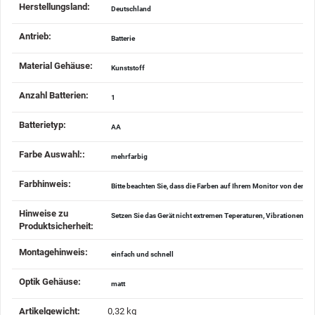
Herstellungsland‍:
Deutschland
Antrieb‍:
Batterie
Material Gehäuse‍:
Kunststoff
Anzahl Batterien‍:
1
Batterietyp‍:
AA
Farbe Auswahl:‍:
mehrfarbig
Farbhinweis‍:
Bitte beachten Sie, dass die Farben auf Ihrem Monitor von den 
Hinweise zu
Setzen Sie das Gerät nicht extremen Teperaturen, Vibrationen u
Produktsicherheit‍:
Montagehinweis‍:
einfach und schnell
Optik Gehäuse‍:
matt
Artikelgewicht‍:
0,32
kg