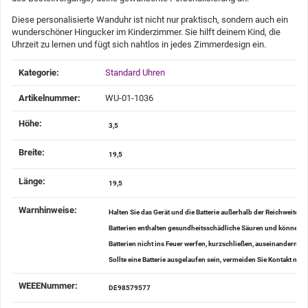
Diese personalisierte Wanduhr ist nicht nur praktisch, sondern auch ein
wunderschöner Hingucker im Kinderzimmer. Sie hilft deinem Kind, die
Uhrzeit zu lernen und fügt sich nahtlos in jedes Zimmerdesign ein.
Produkteigenschaft
Wert
Kategorie:
Standard Uhren
Artikelnummer:
WU-01-1036
Höhe‍:
3,5
Breite‍:
19,5
Länge‍:
19,5
Warnhinweise‍:
Halten Sie das Gerät und die Batterie außerhalb der Reichweite v
Batterien enthalten gesundheitsschädliche Säuren und können be
Batterien nicht ins Feuer werfen, kurzschließen, auseinander
Sollte eine Batterie ausgelaufen sein, vermeiden Sie Kontakt mi
WEEENummer‍:
DE98579577