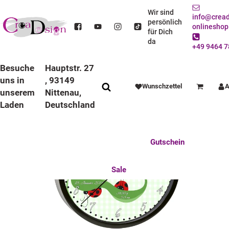
STARTSEITE
DEKO / SPIELWAREN
KINDERZIMMER
WANDUHREN
BUNTE RAHMEN
STANDARD UHREN
Wir sind
info@cread
KINDER WANDUHR MIT BUNTEN RAHMEN MARIENKÄFER
persönlich
onlineshop
für Dich
da
+49 9464 7
Besuche
Hauptstr. 27
uns in
, 93149
Wunschzettel
A
Warenkorb
unserem
Nittenau,
Laden
Deutschland
Anlässe
Deko / Spielwaren
Essen / Trinken
Feste Feiern
Fotogeschenke
Gutschein
Mitbringsel
Mutter u. Baby
nützliches für den Alltag
Tierisch gut
Sale