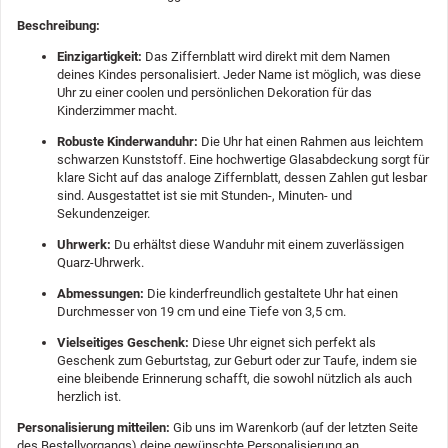
Beschreibung:
Einzigartigkeit:
Das Ziffernblatt wird direkt mit dem Namen
deines Kindes personalisiert. Jeder Name ist möglich, was diese
Uhr zu einer coolen und persönlichen Dekoration für das
Kinderzimmer macht.
Robuste Kinderwanduhr:
Die Uhr hat einen Rahmen aus leichtem
schwarzen Kunststoff. Eine hochwertige Glasabdeckung sorgt für
klare Sicht auf das analoge Ziffernblatt, dessen Zahlen gut lesbar
sind. Ausgestattet ist sie mit Stunden-, Minuten- und
Sekundenzeiger.
Uhrwerk:
Du erhältst diese Wanduhr mit einem zuverlässigen
Quarz-Uhrwerk.
Abmessungen:
Die kinderfreundlich gestaltete Uhr hat einen
Durchmesser von 19 cm und eine Tiefe von 3,5 cm.
Vielseitiges Geschenk:
Diese Uhr eignet sich perfekt als
Geschenk zum Geburtstag, zur Geburt oder zur Taufe, indem sie
eine bleibende Erinnerung schafft, die sowohl nützlich als auch
herzlich ist.
Personalisierung mitteilen:
Gib uns im Warenkorb (auf der letzten Seite
des Bestellvorgangs) deine gewünschte Personalisierung an.