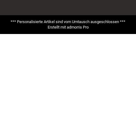
*** Personalisierte Artikel sind vom Umtausch ausgeschlossen ***
Erstellt mit
admorris Pro