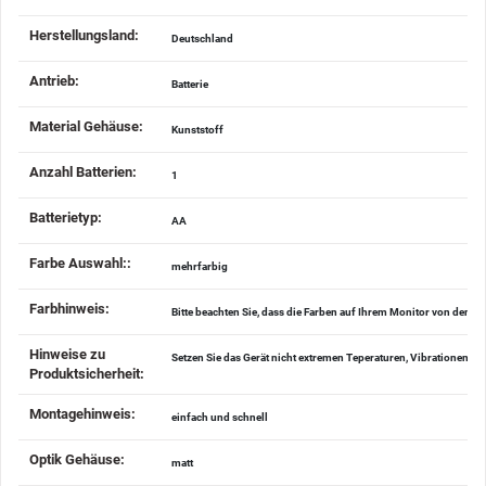
Herstellungsland‍:
Deutschland
Antrieb‍:
Batterie
Material Gehäuse‍:
Kunststoff
Anzahl Batterien‍:
1
Batterietyp‍:
AA
Farbe Auswahl:‍:
mehrfarbig
Farbhinweis‍:
Bitte beachten Sie, dass die Farben auf Ihrem Monitor von den 
Hinweise zu
Setzen Sie das Gerät nicht extremen Teperaturen, Vibrationen u
Produktsicherheit‍:
Montagehinweis‍:
einfach und schnell
Optik Gehäuse‍:
matt