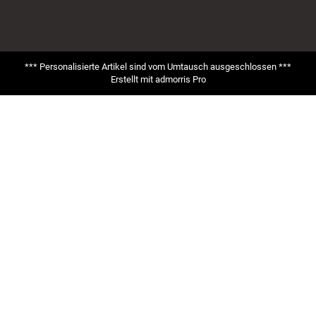
*** Personalisierte Artikel sind vom Umtausch ausgeschlossen ***
Erstellt mit
admorris Pro