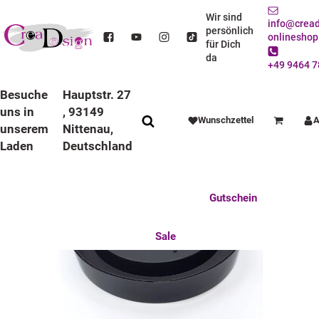
STARTSEITE
DEKO / SPIELWAREN
KINDERZIMMER
WANDUHREN
BUNTE RAHMEN
STANDARD UHREN
Wir sind
info@cread
KINDER WANDUHR MIT BUNTEN RAHMEN KOALA BÄR MÄDCHEN
persönlich
onlineshop
für Dich
da
+49 9464 7
Besuche
Hauptstr. 27
uns in
, 93149
Wunschzettel
A
Warenkorb
unserem
Nittenau,
Laden
Deutschland
Anlässe
Deko / Spielwaren
Essen / Trinken
Feste Feiern
Fotogeschenke
Gutschein
Mitbringsel
Mutter u. Baby
nützliches für den Alltag
Tierisch gut
Sale