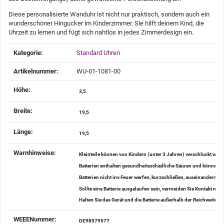
Diese personalisierte Wanduhr ist nicht nur praktisch, sondern auch ein
wunderschöner Hingucker im Kinderzimmer. Sie hilft deinem Kind, die
Uhrzeit zu lernen und fügt sich nahtlos in jedes Zimmerdesign ein.
Produkteigenschaft
Wert
Kategorie:
Standard Uhren
Artikelnummer:
WU-01-1081-00
Höhe‍:
3,5
Breite‍:
19,5
Länge‍:
19,5
Warnhinweise‍:
Kleinteile können von Kindern (unter 3 Jahren) verschluckt wer
Batterien enthalten gesundheitsschädliche Säuren und können be
Batterien nicht ins Feuer werfen, kurzschließen, auseinander
Sollte eine Batterie ausgelaufen sein, vermeiden Sie Kontakt mi
Halten Sie das Gerät und die Batterie außerhalb der Reichweite v
WEEENummer‍:
DE98579577