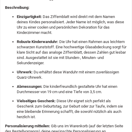
Beschreibung:
Einzigartigkeit:
Das Ziffernblatt wird direkt mit dem Namen
deines Kindes personalisiert. Jeder Name ist möglich, was diese
Uhr zu einer coolen und persönlichen Dekoration für das
Kinderzimmer macht.
Robuste Kinderwanduhr:
Die Uhr hat einen Rahmen aus leichtem
schwarzen Kunststoff. Eine hochwertige Glasabdeckung sorgt für
klare Sicht auf das analoge Ziffernblatt, dessen Zahlen gut lesbar
sind. Ausgestattet ist sie mit Stunden-, Minuten- und
Sekundenzeiger.
Uhrwerk:
Du erhältst diese Wanduhr mit einem zuverlässigen
Quarz-Uhrwerk.
Abmessungen:
Die kinderfreundlich gestaltete Uhr hat einen
Durchmesser von 19 cm und eine Tiefe von 3,5 cm.
Vielseitiges Geschenk:
Diese Uhr eignet sich perfekt als
Geschenk zum Geburtstag, zur Geburt oder zur Taufe, indem sie
eine bleibende Erinnerung schafft, die sowohl nützlich als auch
herzlich ist.
Personalisierung mitteilen:
Gib uns im Warenkorb (auf der letzten Seite
des Bestellvorgangs) deine gewünschte Personalisierung an.