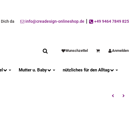
r Dich da
info@creadesign-onlineshop.de
+49 9464 7849 825
Wunschzettel
Anmelden
Warenkorb
el
Mutter u. Baby
nützliches für den Alltag