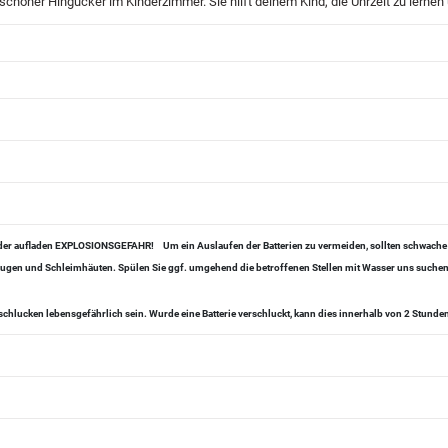
schöner Hingucker im Kinderzimmer. Sie hilft deinem Kind, die Uhrzeit zu lernen
 oder aufladen EXPLOSIONSGEFAHR!
Um ein Auslaufen der Batterien zu vermeiden, sollten schwache
, Augen und Schleimhäuten. Spülen Sie ggf. umgehend die betroffenen Stellen mit Wasser uns suchen 
chlucken lebensgefährlich sein. Wurde eine Batterie verschluckt, kann dies innerhalb von 2 Stund