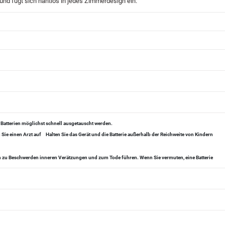
 und fügt sich nahtlos in jedes Zimmerdesign ein.
 Batterien möglichst schnell ausgetauscht werden.
Sie einen Arzt auf
Halten Sie das Gerät und die Batterie außerhalb der Reichweite von Kindern
en zu Beschwerden inneren Verätzungen und zum Tode führen. Wenn Sie vermuten, eine Batterie