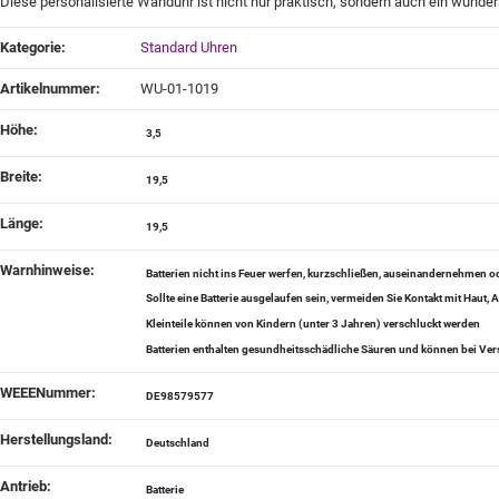
Diese personalisierte Wanduhr ist nicht nur praktisch, sondern auch ein wunder
Produkteigenschaft
Wert
Kategorie:
Standard Uhren
Artikelnummer:
WU-01-1019
Höhe‍:
3,5
Breite‍:
19,5
Länge‍:
19,5
Warnhinweise‍:
Batterien nicht ins Feuer werfen, kurzschließen, auseinandernehmen
Sollte eine Batterie ausgelaufen sein, vermeiden Sie Kontakt mit Haut
Kleinteile können von Kindern (unter 3 Jahren) verschluckt werden
Batterien enthalten gesundheitsschädliche Säuren und können bei Vers
WEEENummer‍:
DE98579577
Herstellungsland‍:
Deutschland
Antrieb‍:
Batterie