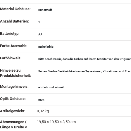
Material Gehäuse‍:
Kunststoff
Anzahl Batterien‍:
1
Batterietyp‍:
AA
Farbe Auswahl:‍:
mehrfarbig
Farbhinweis‍:
Bitte beachten Sie, dass die Farben auf Ihrem Monitor von den Origin
Hinweise zu
Setzen Sie das Gerät nicht extremen Teperaturen, Vibrationen und Ers
Produktsicherheit‍:
Montagehinweis‍:
einfach und schnell
Optik Gehäuse‍:
matt
Artikelgewicht‍:
0,32
kg
Abmessungen (
19,50 × 19,50 × 3,50 cm
Länge × Breite ×