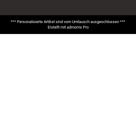
*** Personalisierte Artikel sind vom Umtausch ausgeschlossen ***
Erstellt mit
admorris Pro