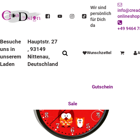
STARTSEITE
DEKO / SPIELWAREN
KINDERZIMMER
WANDUHREN
BUNTE RAHMEN
STANDARD UHREN
Wir sind
info@cread
KINDER WANDUHR MIT BUNTEN RAHMEN EULE ROT
persönlich
onlineshop
für Dich
da
+49 9464 7
Besuche
Hauptstr. 27
uns in
, 93149
Wunschzettel
A
Warenkorb
unserem
Nittenau,
Laden
Deutschland
Anlässe
Deko / Spielwaren
Essen / Trinken
Feste Feiern
Fotogeschenke
Gutschein
Mitbringsel
Mutter u. Baby
nützliches für den Alltag
Tierisch gut
Sale