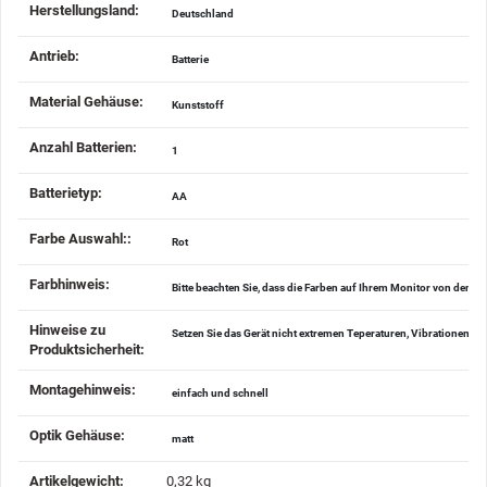
Herstellungsland‍:
Deutschland
Antrieb‍:
Batterie
Material Gehäuse‍:
Kunststoff
Anzahl Batterien‍:
1
Batterietyp‍:
AA
Farbe Auswahl:‍:
Rot
Farbhinweis‍:
Bitte beachten Sie, dass die Farben auf Ihrem Monitor von den 
Hinweise zu
Setzen Sie das Gerät nicht extremen Teperaturen, Vibrationen u
Produktsicherheit‍:
Montagehinweis‍:
einfach und schnell
Optik Gehäuse‍:
matt
Artikelgewicht‍:
0,32
kg