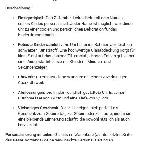
Beschreibung:
Einzigartigkeit:
Das Ziffernblatt wird direkt mit dem Namen
deines Kindes personalisiert. Jeder Name ist möglich, was diese
Uhr zu einer coolen und persönlichen Dekoration für das
Kinderzimmer macht.
Robuste Kinderwanduhr:
Die Uhr hat einen Rahmen aus leichtem
schwarzen Kunststoff. Eine hochwertige Glasabdeckung sorgt für
klare Sicht auf das analoge Ziffernblatt, dessen Zahlen gut lesbar
sind. Ausgestattet ist sie mit Stunden-, Minuten- und
Sekundenzeiger.
Uhrwerk:
Du erhältst diese Wanduhr mit einem zuverlässigen
Quarz-Uhrwerk.
Abmessungen:
Die kinderfreundlich gestaltete Uhr hat einen
Durchmesser von 19 cm und eine Tiefe von 3,5 cm.
Vielseitiges Geschenk:
Diese Uhr eignet sich perfekt als
Geschenk zum Geburtstag, zur Geburt oder zur Taufe, indem sie
eine bleibende Erinnerung schafft, die sowohl nützlich als auch
herzlich ist.
Personalisierung mitteilen:
Gib uns im Warenkorb (auf der letzten Seite
des Bestellvorgangs) deine gewünschte Personalisierung an.