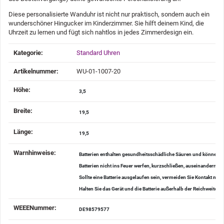
Diese personalisierte Wanduhr ist nicht nur praktisch, sondern auch ein
wunderschöner Hingucker im Kinderzimmer. Sie hilft deinem Kind, die
Uhrzeit zu lernen und fügt sich nahtlos in jedes Zimmerdesign ein.
Produkteigenschaft
Wert
Kategorie:
Standard Uhren
Artikelnummer:
WU-01-1007-20
Höhe‍:
3,5
Breite‍:
19,5
Länge‍:
19,5
Warnhinweise‍:
Batterien enthalten gesundheitsschädliche Säuren und können be
Batterien nicht ins Feuer werfen, kurzschließen, auseinander
Sollte eine Batterie ausgelaufen sein, vermeiden Sie Kontakt mi
Halten Sie das Gerät und die Batterie außerhalb der Reichweite v
WEEENummer‍:
DE98579577