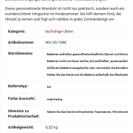
Diese personalisierte Wanduhr ist nicht nur praktisch, sondern auch ein
wunderschöner Hingucker im Kinderzimmer. Sie hilft deinem Kind, die
Uhrzeit zu lernen und fügt sich nahtlos in jedes Zimmerdesign ein.
Produkteigenschaft
Wert
Kategorie:
laufruhige Uhren
Artikelnummer:
WU-30-1088
Warnhinweise‍:
Batterien enthalten gesundheitsschädliche Säuren und können be
Batterien nicht ins Feuer werfen, kurzschließen, auseinander
Sollte eine Batterie ausgelaufen sein, vermeiden Sie Kontakt mi
Halten Sie das Gerät und die Batterie außerhalb der Reichweite v
Batterietyp‍:
AA
Farbe Auswahl:‍:
mehrfarbig
Hinweise zu
Setzen Sie das Gerät nicht extremen Teperaturen, Vibrationen u
Produktsicherheit‍:
Artikelgewicht‍:
0,32
kg