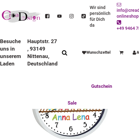
STARTSEITE
DEKO / SPIELWAREN
KINDERZIMMER
WANDUHREN
BUNTE RAHMEN
LAUFRUHIGE UHREN
Wir sind
info@cread
KINDER WANDUHR LAUFRUHIG MIT BUNTEN RAHMEN ZUG
persönlich
onlineshop
für Dich
da
+49 9464 7
Besuche
Hauptstr. 27
uns in
, 93149
Wunschzettel
A
Warenkorb
unserem
Nittenau,
Laden
Deutschland
Anlässe
Deko / Spielwaren
Essen / Trinken
Feste Feiern
Fotogeschenke
Gutschein
Mitbringsel
Mutter u. Baby
nützliches für den Alltag
Tierisch gut
Sale