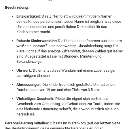
Beschreibung:
Einzigartigkeit:
Das Ziffernblatt wird direkt mit dem Namen
deines Kindes personalisiert. Jeder Name ist möglich, was diese
Uhr zu einer coolen und persönlichen Dekoration für das
Kinderzimmer macht.
Robuste Kinderwanduhr:
Die Uhr hat einen Rahmen aus leichtem
weißen Kunststoff. Eine hochwertige Glasabdeckung sorgt für
klare Sicht auf das analoge Ziffernblatt, dessen Zahlen gut lesbar
sind. Ausgestattet ist sie mit Stunden-, Minuten- und
Sekundenzeiger.
Uhrwerk:
Du erhältst diese Wanduhr mit einem zuverlässigen
laufruhigem Uhrwerk.
Abmessungen:
Die kinderfreundlich gestaltete Uhr hat einen
Durchmesser von 19 cm und eine Tiefe von 3,5 cm.
Vielseitiges Geschenk:
Diese Uhr eignet sich perfekt als
Geschenk zum Geburtstag, zur Geburt oder zur Taufe, indem sie
eine bleibende Erinnerung schafft, die sowohl nützlich als auch
herzlich ist.
Personalisierung mitteilen:
Gib uns im Warenkorb (auf der letzten Seite
des Bestellvorgangs) deine gewünschte Personalisierung an.