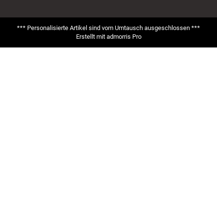
*** Personalisierte Artikel sind vom Umtausch ausgeschlossen ***
Erstellt mit
admorris Pro