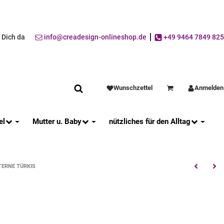
r Dich da
info@creadesign-onlineshop.de
+49 9464 7849 825
Wunschzettel
Anmelden
Warenkorb
el
Mutter u. Baby
nützliches für den Alltag
TERNE TÜRKIS