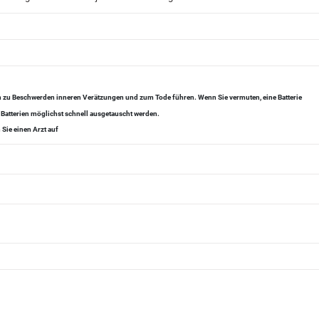
en zu Beschwerden inneren Verätzungen und zum Tode führen. Wenn Sie vermuten, eine Batterie
 Batterien möglichst schnell ausgetauscht werden.
Sie einen Arzt auf