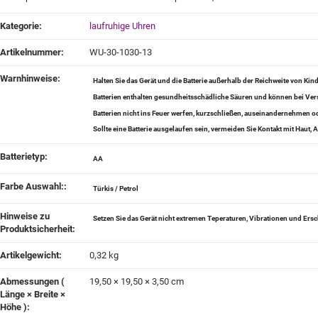
Produkteigenschaft
Wert
Kategorie:
laufruhige Uhren
Artikelnummer:
WU-30-1030-13
Warnhinweise‍:
Halten Sie das Gerät und die Batterie außerhalb der Reichweite von Kin
Batterien enthalten gesundheitsschädliche Säuren und können bei Vers
Batterien nicht ins Feuer werfen, kurzschließen, auseinandernehmen
Sollte eine Batterie ausgelaufen sein, vermeiden Sie Kontakt mit Haut
Batterietyp‍:
AA
Farbe Auswahl:‍:
Türkis / Petrol
Hinweise zu
Setzen Sie das Gerät nicht extremen Teperaturen, Vibrationen und Ers
Produktsicherheit‍:
Artikelgewicht‍:
0,32
kg
Abmessungen (
19,50 × 19,50 × 3,50 cm
Länge × Breite ×
Höhe )‍: