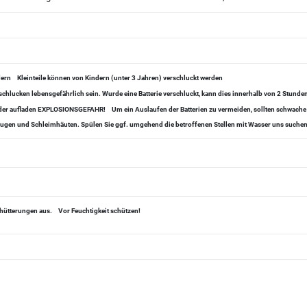
dern
Kleinteile können von Kindern (unter 3 Jahren) verschluckt werden
chlucken lebensgefährlich sein. Wurde eine Batterie verschluckt, kann dies innerhalb von 2 Stund
 oder aufladen EXPLOSIONSGEFAHR!
Um ein Auslaufen der Batterien zu vermeiden, sollten schwache
, Augen und Schleimhäuten. Spülen Sie ggf. umgehend die betroffenen Stellen mit Wasser uns suchen 
chütterungen aus.
Vor Feuchtigkeit schützen!