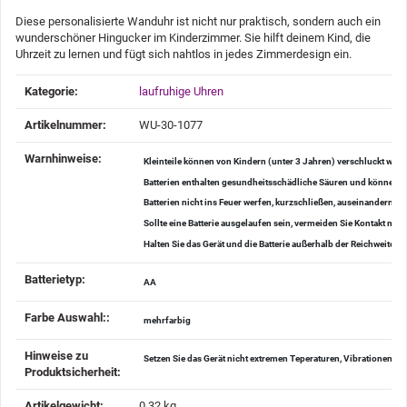
Diese personalisierte Wanduhr ist nicht nur praktisch, sondern auch ein
wunderschöner Hingucker im Kinderzimmer. Sie hilft deinem Kind, die
Uhrzeit zu lernen und fügt sich nahtlos in jedes Zimmerdesign ein.
Produkteigenschaft
Wert
Kategorie:
laufruhige Uhren
Artikelnummer:
WU-30-1077
Warnhinweise‍:
Kleinteile können von Kindern (unter 3 Jahren) verschluckt wer
Batterien enthalten gesundheitsschädliche Säuren und können be
Batterien nicht ins Feuer werfen, kurzschließen, auseinander
Sollte eine Batterie ausgelaufen sein, vermeiden Sie Kontakt mi
Halten Sie das Gerät und die Batterie außerhalb der Reichweite v
Batterietyp‍:
AA
Farbe Auswahl:‍:
mehrfarbig
Hinweise zu
Setzen Sie das Gerät nicht extremen Teperaturen, Vibrationen u
Produktsicherheit‍:
Artikelgewicht‍:
0,32
kg