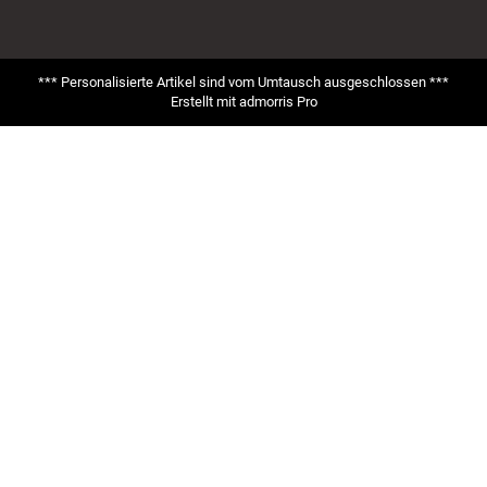
*** Personalisierte Artikel sind vom Umtausch ausgeschlossen ***
Erstellt mit
admorris Pro