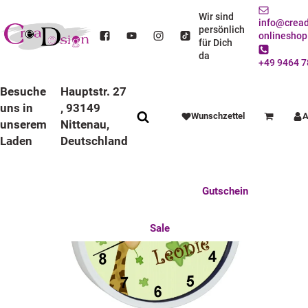
STARTSEITE
DEKO / SPIELWAREN
KINDERZIMMER
WANDUHREN
BUNTE RAHMEN
LAUFRUHIGE UHREN
Wir sind
info@cread
KINDER WANDUHR LAUFRUHIG MIT BUNTEN RAHMEN GIRAFFE-AFFE
persönlich
onlineshop
für Dich
da
+49 9464 7
Besuche
Hauptstr. 27
uns in
, 93149
Wunschzettel
A
Warenkorb
unserem
Nittenau,
Laden
Deutschland
Anlässe
Deko / Spielwaren
Essen / Trinken
Feste Feiern
Fotogeschenke
Gutschein
Mitbringsel
Mutter u. Baby
nützliches für den Alltag
Tierisch gut
Sale