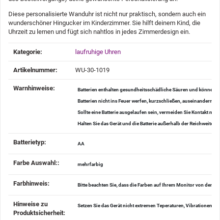
Diese personalisierte Wanduhr ist nicht nur praktisch, sondern auch ein
wunderschöner Hingucker im Kinderzimmer. Sie hilft deinem Kind, die
Uhrzeit zu lernen und fügt sich nahtlos in jedes Zimmerdesign ein.
Produkteigenschaft
Wert
Kategorie:
laufruhige Uhren
Artikelnummer:
WU-30-1019
Warnhinweise‍:
Batterien enthalten gesundheitsschädliche Säuren und können be
Batterien nicht ins Feuer werfen, kurzschließen, auseinander
Sollte eine Batterie ausgelaufen sein, vermeiden Sie Kontakt mi
Halten Sie das Gerät und die Batterie außerhalb der Reichweite v
Batterietyp‍:
AA
Farbe Auswahl:‍:
mehrfarbig
Farbhinweis‍:
Bitte beachten Sie, dass die Farben auf Ihrem Monitor von den 
Hinweise zu
Setzen Sie das Gerät nicht extremen Teperaturen, Vibrationen u
Produktsicherheit‍: