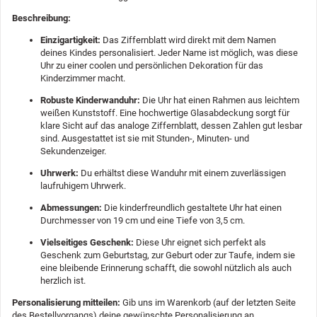
Beschreibung:
Einzigartigkeit:
Das Ziffernblatt wird direkt mit dem Namen
deines Kindes personalisiert. Jeder Name ist möglich, was diese
Uhr zu einer coolen und persönlichen Dekoration für das
Kinderzimmer macht.
Robuste Kinderwanduhr:
Die Uhr hat einen Rahmen aus leichtem
weißen Kunststoff. Eine hochwertige Glasabdeckung sorgt für
klare Sicht auf das analoge Ziffernblatt, dessen Zahlen gut lesbar
sind. Ausgestattet ist sie mit Stunden-, Minuten- und
Sekundenzeiger.
Uhrwerk:
Du erhältst diese Wanduhr mit einem zuverlässigen
laufruhigem Uhrwerk.
Abmessungen:
Die kinderfreundlich gestaltete Uhr hat einen
Durchmesser von 19 cm und eine Tiefe von 3,5 cm.
Vielseitiges Geschenk:
Diese Uhr eignet sich perfekt als
Geschenk zum Geburtstag, zur Geburt oder zur Taufe, indem sie
eine bleibende Erinnerung schafft, die sowohl nützlich als auch
herzlich ist.
Personalisierung mitteilen:
Gib uns im Warenkorb (auf der letzten Seite
des Bestellvorgangs) deine gewünschte Personalisierung an.