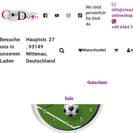
STARTSEITE
DEKO / SPIELWAREN
KINDERZIMMER
WANDUHREN
BUNTE RAHMEN
LAUFRUHIGE UHREN
Wir sind
info@cread
KINDER WANDUHR LAUFRUHIG MIT BUNTEN RAHMEN FUSSBALL
persönlich
onlineshop
für Dich
da
+49 9464 7
Besuche
Hauptstr. 27
uns in
, 93149
Wunschzettel
A
Warenkorb
unserem
Nittenau,
Laden
Deutschland
Anlässe
Deko / Spielwaren
Essen / Trinken
Feste Feiern
Fotogeschenke
Gutschein
Mitbringsel
Mutter u. Baby
nützliches für den Alltag
Tierisch gut
Sale