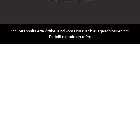
*** Personalisierte Artikel sind vom Umtausch ausgeschlossen ***
Erstellt mit
admorris Pro