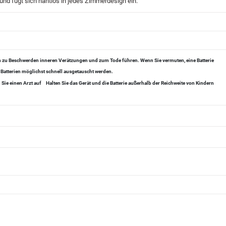
 und fügt sich nahtlos in jedes Zimmerdesign ein.
en zu Beschwerden inneren Verätzungen und zum Tode führen. Wenn Sie vermuten, eine Batterie
 Batterien möglichst schnell ausgetauscht werden.
Sie einen Arzt auf
Halten Sie das Gerät und die Batterie außerhalb der Reichweite von Kindern