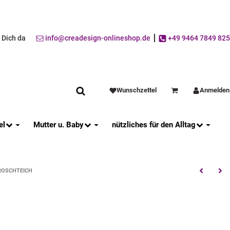
r Dich da
info@creadesign-onlineshop.de
+49 9464 7849 825
Wunschzettel
Anmelden
Warenkorb
el
Mutter u. Baby
nützliches für den Alltag
ROSCHTEICH