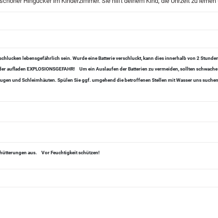
schöner Hingucker im Kinderzimmer. Sie hilft deinem Kind, die Uhrzeit zu lernen
chlucken lebensgefährlich sein. Wurde eine Batterie verschluckt, kann dies innerhalb von 2 Stund
 oder aufladen EXPLOSIONSGEFAHR!
Um ein Auslaufen der Batterien zu vermeiden, sollten schwache
, Augen und Schleimhäuten. Spülen Sie ggf. umgehend die betroffenen Stellen mit Wasser uns suchen 
chütterungen aus.
Vor Feuchtigkeit schützen!