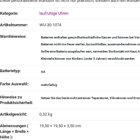
Diese personalisierte Wanduhr ist nicht nur praktisch, sondern auch ein wunder
Produkteigenschaft
Wert
Kategorie:
laufruhige Uhren
Artikelnummer:
WU-30-1074
Warnhinweise‍:
Batterien enthalten gesundheitsschädliche Säuren und können bei Vers
Batterien nicht ins Feuer werfen, kurzschließen, auseinandernehmen
Sollte eine Batterie ausgelaufen sein, vermeiden Sie Kontakt mit Haut
Kleinteile können von Kindern (unter 3 Jahren) verschluckt werden
Batterietyp‍:
AA
Farbe Auswahl:‍:
mehrfarbig
Hinweise zu
Setzen Sie das Gerät nicht extremen Teperaturen, Vibrationen und Ers
Produktsicherheit‍:
Artikelgewicht‍:
0,32
kg
Abmessungen (
19,50 × 19,50 × 3,50 cm
Länge × Breite ×
Höhe )‍: