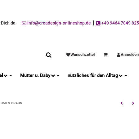
r Dich da
info@creadesign-onlineshop.de
+49 9464 7849 825
Wunschzettel
Anmelden
Warenkorb
el
Mutter u. Baby
nützliches für den Alltag
LUMEN BRAUN