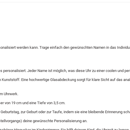
onalisiert werden kann. Trage einfach den gewünschten Namen in das Individu
s personalisiert. Jeder Name ist möglich, was diese Uhr zu einer coolen und p
unststoff. Eine hochwertige Glasabdeckung sorgt für klare Sicht auf das analog
em Uhrwerk.
er von 19 cm und eine Tiefe von 3,5 cm.
eburtstag, zur Geburt oder zur Taufe, indem sie eine bleibende Erinnerung schaff
stellvorgangs) deine gewünschte Personalisierung an.
schöner Hingucker im Kinderzimmer. Sie hilft deinem Kind, die Uhrzeit zu lernen