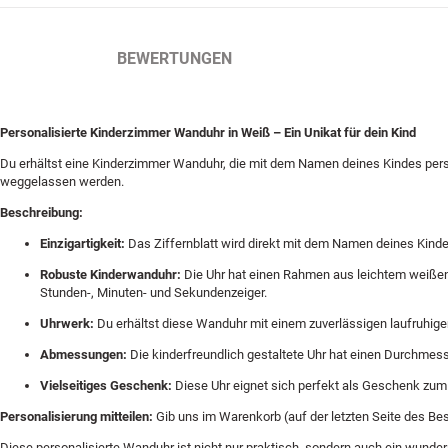
BESCHREIBUNG
BEWERTUNGEN
Personalisierte Kinderzimmer Wanduhr in Weiß – Ein Unikat für dein Kind
Du erhältst eine Kinderzimmer Wanduhr, die mit dem Namen deines Kindes pers
weggelassen werden.
Beschreibung:
Einzigartigkeit:
Das Ziffernblatt wird direkt mit dem Namen deines Kinde
Robuste Kinderwanduhr:
Die Uhr hat einen Rahmen aus leichtem weißen K
Stunden-, Minuten- und Sekundenzeiger.
Uhrwerk:
Du erhältst diese Wanduhr mit einem zuverlässigen laufruhig
Abmessungen:
Die kinderfreundlich gestaltete Uhr hat einen Durchmess
Vielseitiges Geschenk:
Diese Uhr eignet sich perfekt als Geschenk zum G
Personalisierung mitteilen:
Gib uns im Warenkorb (auf der letzten Seite des Be
Diese personalisierte Wanduhr ist nicht nur praktisch, sondern auch ein wunder