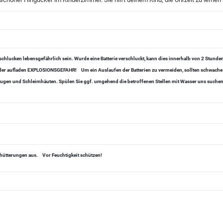
chlucken lebensgefährlich sein. Wurde eine Batterie verschluckt, kann dies innerhalb von 2 Stund
 oder aufladen EXPLOSIONSGEFAHR!
Um ein Auslaufen der Batterien zu vermeiden, sollten schwache
, Augen und Schleimhäuten. Spülen Sie ggf. umgehend die betroffenen Stellen mit Wasser uns suchen 
chütterungen aus.
Vor Feuchtigkeit schützen!