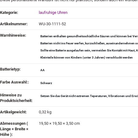
Produkteigenschaft
Wert
Kategorie:
laufruhige Uhren
Artikelnummer:
WU-30-1111-52
Warnhinweise‍:
Batterien enthalten gesundheitsschädliche Säuren und können bei Vers
Batterien nicht ins Feuer werfen, kurzschließen, auseinandernehmen
Sollte eine Batterie ausgelaufen sein, vermeiden Sie Kontakt mit Haut
Kleinteile können von Kindern (unter 3 Jahren) verschluckt werden
Batterietyp‍:
AA
Farbe Auswahl:‍:
Schwarz
Hinweise zu
Setzen Sie das Gerät nicht extremen Teperaturen, Vibrationen und Ers
Produktsicherheit‍:
Artikelgewicht‍:
0,32
kg
Abmessungen (
19,50 × 19,50 × 3,50 cm
Länge × Breite ×
Höhe )‍: