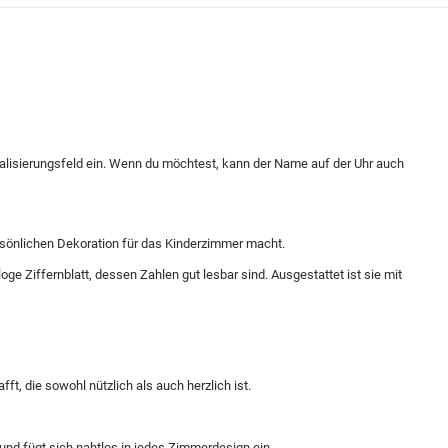
alisierungsfeld ein. Wenn du möchtest, kann der Name auf der Uhr auch
ersönlichen Dekoration für das Kinderzimmer macht.
e Ziffernblatt, dessen Zahlen gut lesbar sind. Ausgestattet ist sie mit
t, die sowohl nützlich als auch herzlich ist.
 und fügt sich nahtlos in jedes Zimmerdesign ein.