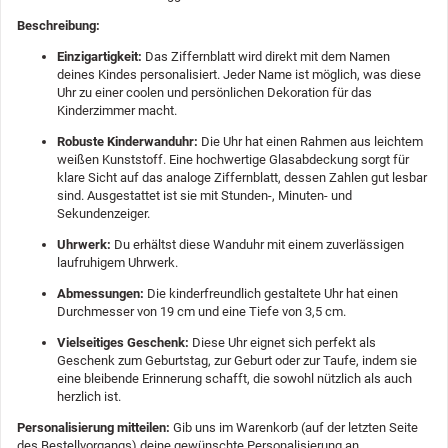
Beschreibung:
Einzigartigkeit:
Das Ziffernblatt wird direkt mit dem Namen
deines Kindes personalisiert. Jeder Name ist möglich, was diese
Uhr zu einer coolen und persönlichen Dekoration für das
Kinderzimmer macht.
Robuste Kinderwanduhr:
Die Uhr hat einen Rahmen aus leichtem
weißen Kunststoff. Eine hochwertige Glasabdeckung sorgt für
klare Sicht auf das analoge Ziffernblatt, dessen Zahlen gut lesbar
sind. Ausgestattet ist sie mit Stunden-, Minuten- und
Sekundenzeiger.
Uhrwerk:
Du erhältst diese Wanduhr mit einem zuverlässigen
laufruhigem Uhrwerk.
Abmessungen:
Die kinderfreundlich gestaltete Uhr hat einen
Durchmesser von 19 cm und eine Tiefe von 3,5 cm.
Vielseitiges Geschenk:
Diese Uhr eignet sich perfekt als
Geschenk zum Geburtstag, zur Geburt oder zur Taufe, indem sie
eine bleibende Erinnerung schafft, die sowohl nützlich als auch
herzlich ist.
Personalisierung mitteilen:
Gib uns im Warenkorb (auf der letzten Seite
des Bestellvorgangs) deine gewünschte Personalisierung an.