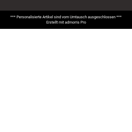
*** Personalisierte Artikel sind vom Umtausch ausgeschlossen ***
Erstellt mit
admorris Pro