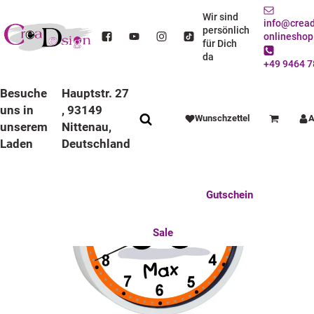
STARTSEITE
DEKO / SPIELWAREN
KINDERZIMMER
WANDUHREN
BUNTE RAHMEN
LAUFRUHIGE UHREN
Wir sind
info@cread
KINDER WANDUHR LAUFRUHIG MIT BUNTEN RAHMEN BAGGER
persönlich
onlineshop
für Dich
da
+49 9464 7
Besuche
Hauptstr. 27
uns in
, 93149
Wunschzettel
A
Warenkorb
unserem
Nittenau,
Laden
Deutschland
Anlässe
Deko / Spielwaren
Essen / Trinken
Feste Feiern
Fotogeschenke
Gutschein
Mitbringsel
Mutter u. Baby
nützliches für den Alltag
Tierisch gut
Sale