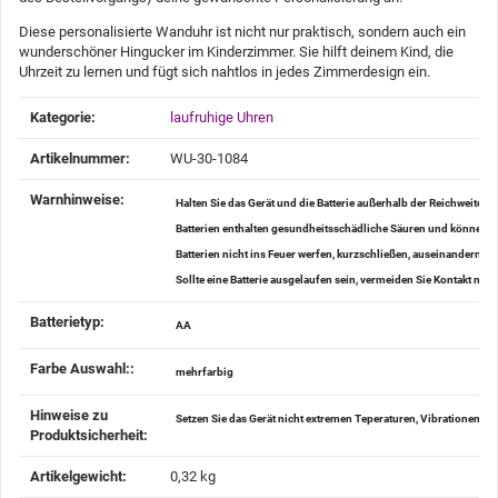
Diese personalisierte Wanduhr ist nicht nur praktisch, sondern auch ein
wunderschöner Hingucker im Kinderzimmer. Sie hilft deinem Kind, die
Uhrzeit zu lernen und fügt sich nahtlos in jedes Zimmerdesign ein.
Produkteigenschaft
Wert
Kategorie:
laufruhige Uhren
Artikelnummer:
WU-30-1084
Warnhinweise‍:
Halten Sie das Gerät und die Batterie außerhalb der Reichweite v
Batterien enthalten gesundheitsschädliche Säuren und können be
Batterien nicht ins Feuer werfen, kurzschließen, auseinander
Sollte eine Batterie ausgelaufen sein, vermeiden Sie Kontakt mi
Batterietyp‍:
AA
Farbe Auswahl:‍:
mehrfarbig
Hinweise zu
Setzen Sie das Gerät nicht extremen Teperaturen, Vibrationen u
Produktsicherheit‍:
Artikelgewicht‍:
0,32
kg