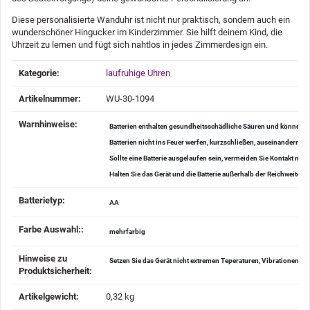
Diese personalisierte Wanduhr ist nicht nur praktisch, sondern auch ein
wunderschöner Hingucker im Kinderzimmer. Sie hilft deinem Kind, die
Uhrzeit zu lernen und fügt sich nahtlos in jedes Zimmerdesign ein.
Produkteigenschaft
Wert
Kategorie:
laufruhige Uhren
Artikelnummer:
WU-30-1094
Warnhinweise‍:
Batterien enthalten gesundheitsschädliche Säuren und können be
Batterien nicht ins Feuer werfen, kurzschließen, auseinander
Sollte eine Batterie ausgelaufen sein, vermeiden Sie Kontakt mi
Halten Sie das Gerät und die Batterie außerhalb der Reichweite v
Batterietyp‍:
AA
Farbe Auswahl:‍:
mehrfarbig
Hinweise zu
Setzen Sie das Gerät nicht extremen Teperaturen, Vibrationen u
Produktsicherheit‍:
Artikelgewicht‍:
0,32
kg