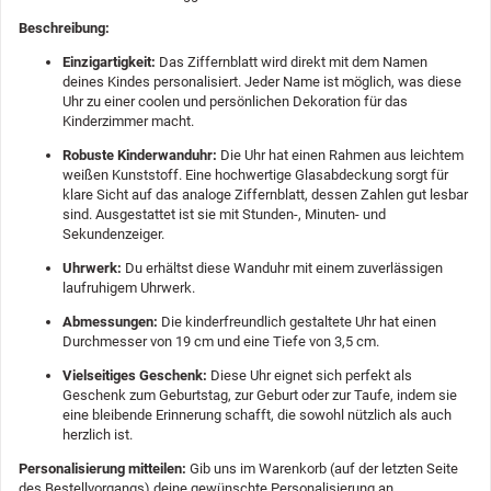
Beschreibung:
Einzigartigkeit:
Das Ziffernblatt wird direkt mit dem Namen
deines Kindes personalisiert. Jeder Name ist möglich, was diese
Uhr zu einer coolen und persönlichen Dekoration für das
Kinderzimmer macht.
Robuste Kinderwanduhr:
Die Uhr hat einen Rahmen aus leichtem
weißen Kunststoff. Eine hochwertige Glasabdeckung sorgt für
klare Sicht auf das analoge Ziffernblatt, dessen Zahlen gut lesbar
sind. Ausgestattet ist sie mit Stunden-, Minuten- und
Sekundenzeiger.
Uhrwerk:
Du erhältst diese Wanduhr mit einem zuverlässigen
laufruhigem Uhrwerk.
Abmessungen:
Die kinderfreundlich gestaltete Uhr hat einen
Durchmesser von 19 cm und eine Tiefe von 3,5 cm.
Vielseitiges Geschenk:
Diese Uhr eignet sich perfekt als
Geschenk zum Geburtstag, zur Geburt oder zur Taufe, indem sie
eine bleibende Erinnerung schafft, die sowohl nützlich als auch
herzlich ist.
Personalisierung mitteilen:
Gib uns im Warenkorb (auf der letzten Seite
des Bestellvorgangs) deine gewünschte Personalisierung an.