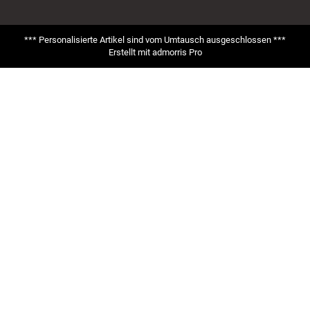
*** Personalisierte Artikel sind vom Umtausch ausgeschlossen ***
Erstellt mit
admorris Pro