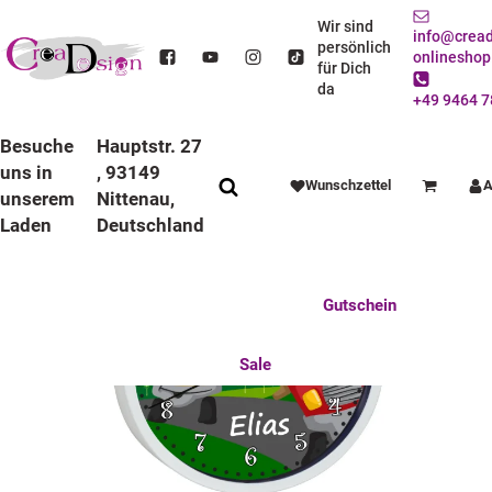
STARTSEITE
DEKO / SPIELWAREN
KINDERZIMMER
WANDUHREN
BUNTE RAHMEN
LAUFRUHIGE UHREN
Wir sind
info@cread
KINDER WANDUHR LAUFRUHIG MIT BUNTEN RAHMEN AUTO-CARTOON
persönlich
onlineshop
für Dich
da
+49 9464 7
Besuche
Hauptstr. 27
uns in
, 93149
Wunschzettel
A
Warenkorb
unserem
Nittenau,
Laden
Deutschland
Anlässe
Deko / Spielwaren
Essen / Trinken
Feste Feiern
Fotogeschenke
Gutschein
Mitbringsel
Mutter u. Baby
nützliches für den Alltag
Tierisch gut
Sale