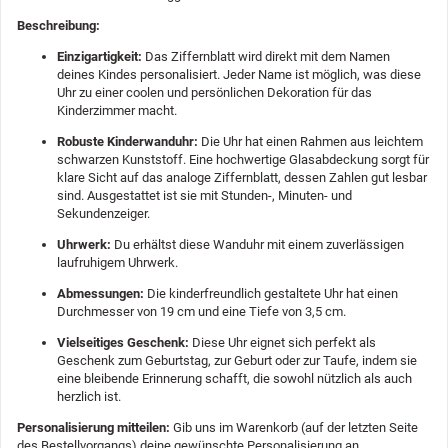
Beschreibung:
Einzigartigkeit:
Das Ziffernblatt wird direkt mit dem Namen
deines Kindes personalisiert. Jeder Name ist möglich, was diese
Uhr zu einer coolen und persönlichen Dekoration für das
Kinderzimmer macht.
Robuste Kinderwanduhr:
Die Uhr hat einen Rahmen aus leichtem
schwarzen Kunststoff. Eine hochwertige Glasabdeckung sorgt für
klare Sicht auf das analoge Ziffernblatt, dessen Zahlen gut lesbar
sind. Ausgestattet ist sie mit Stunden-, Minuten- und
Sekundenzeiger.
Uhrwerk:
Du erhältst diese Wanduhr mit einem zuverlässigen
laufruhigem Uhrwerk.
Abmessungen:
Die kinderfreundlich gestaltete Uhr hat einen
Durchmesser von 19 cm und eine Tiefe von 3,5 cm.
Vielseitiges Geschenk:
Diese Uhr eignet sich perfekt als
Geschenk zum Geburtstag, zur Geburt oder zur Taufe, indem sie
eine bleibende Erinnerung schafft, die sowohl nützlich als auch
herzlich ist.
Personalisierung mitteilen:
Gib uns im Warenkorb (auf der letzten Seite
des Bestellvorgangs) deine gewünschte Personalisierung an.