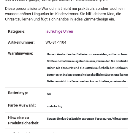
Diese personalisierte Wanduhr ist nicht nur praktisch, sondern auch ein
wunderschöner Hingucker im Kinderzimmer. Sie hilft deinem Kind, die
Uhrzeit zu lernen und fügt sich nahtlos in jedes Zimmerdesign ein.
Produkteigenschaft
Wert
Kategorie:
laufruhige Uhren
Artikelnummer:
WU-31-1104
Warnhinweise‍:
Um ein Auslaufen der Batterien zu vermeiden, sollten schwache 
Sollte eine Batterie ausgelaufen sein, vermeiden Sie Kontakt mi
Halten Sie das Gerät und die Batterie außerhalb der Reichweite v
Batterien enthalten gesundheitsschädliche Säuren und können be
Batterien nicht ins Feuer werfen, kurzschließen, auseinander
Batterietyp‍:
AA
Farbe Auswahl:‍:
mehrfarbig
Hinweise zu
Setzen Sie das Gerät nicht extremen Teperaturen, Vibrationen u
Produktsicherheit‍: