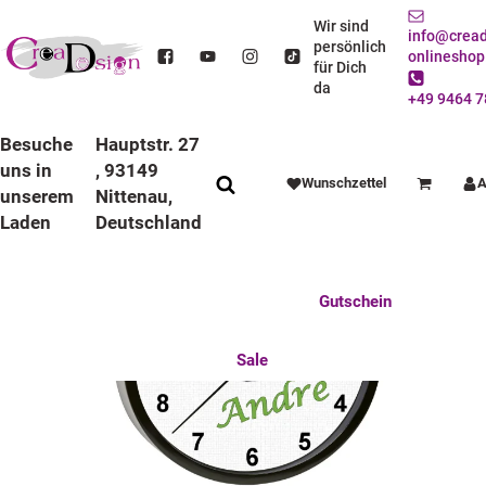
STARTSEITE
DEKO / SPIELWAREN
KINDERZIMMER
WANDUHREN
BUNTE RAHMEN
LAUFRUHIGE UHREN
Wir sind
info@cread
KINDER WANDUHR LAUFRUHIG MIT BUNTEN RAHMEN TRAKTOR
persönlich
onlineshop
für Dich
da
+49 9464 7
Besuche
Hauptstr. 27
uns in
, 93149
Wunschzettel
A
Warenkorb
unserem
Nittenau,
Laden
Deutschland
Anlässe
Deko / Spielwaren
Essen / Trinken
Feste Feiern
Fotogeschenke
Gutschein
Mitbringsel
Mutter u. Baby
nützliches für den Alltag
Tierisch gut
Sale