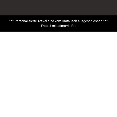
*** Personalisierte Artikel sind vom Umtausch ausgeschlossen ***
Erstellt mit
admorris Pro