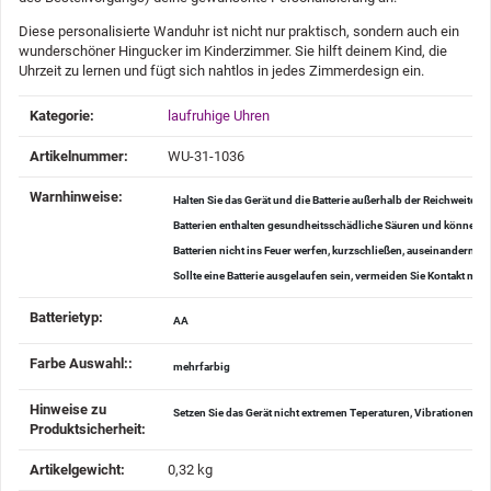
Diese personalisierte Wanduhr ist nicht nur praktisch, sondern auch ein
wunderschöner Hingucker im Kinderzimmer. Sie hilft deinem Kind, die
Uhrzeit zu lernen und fügt sich nahtlos in jedes Zimmerdesign ein.
Produkteigenschaft
Wert
Kategorie:
laufruhige Uhren
Artikelnummer:
WU-31-1036
Warnhinweise‍:
Halten Sie das Gerät und die Batterie außerhalb der Reichweite v
Batterien enthalten gesundheitsschädliche Säuren und können be
Batterien nicht ins Feuer werfen, kurzschließen, auseinander
Sollte eine Batterie ausgelaufen sein, vermeiden Sie Kontakt mi
Batterietyp‍:
AA
Farbe Auswahl:‍:
mehrfarbig
Hinweise zu
Setzen Sie das Gerät nicht extremen Teperaturen, Vibrationen u
Produktsicherheit‍:
Artikelgewicht‍:
0,32
kg