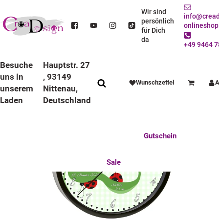
STARTSEITE
DEKO / SPIELWAREN
KINDERZIMMER
WANDUHREN
BUNTE RAHMEN
LAUFRUHIGE UHREN
Wir sind
info@cread
KINDER WANDUHR LAUFRUHIG MIT BUNTEN RAHMEN MARIENKÄFER
persönlich
onlineshop
für Dich
da
+49 9464 7
Besuche
Hauptstr. 27
uns in
, 93149
Wunschzettel
A
Warenkorb
unserem
Nittenau,
Laden
Deutschland
Anlässe
Deko / Spielwaren
Essen / Trinken
Feste Feiern
Fotogeschenke
Gutschein
Mitbringsel
Mutter u. Baby
nützliches für den Alltag
Tierisch gut
Sale