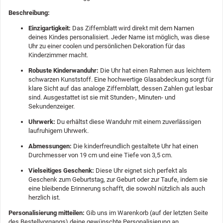
Beschreibung:
Einzigartigkeit:
Das Ziffernblatt wird direkt mit dem Namen
deines Kindes personalisiert. Jeder Name ist möglich, was diese
Uhr zu einer coolen und persönlichen Dekoration für das
Kinderzimmer macht.
Robuste Kinderwanduhr:
Die Uhr hat einen Rahmen aus leichtem
schwarzen Kunststoff. Eine hochwertige Glasabdeckung sorgt für
klare Sicht auf das analoge Ziffernblatt, dessen Zahlen gut lesbar
sind. Ausgestattet ist sie mit Stunden-, Minuten- und
Sekundenzeiger.
Uhrwerk:
Du erhältst diese Wanduhr mit einem zuverlässigen
laufruhigem Uhrwerk.
Abmessungen:
Die kinderfreundlich gestaltete Uhr hat einen
Durchmesser von 19 cm und eine Tiefe von 3,5 cm.
Vielseitiges Geschenk:
Diese Uhr eignet sich perfekt als
Geschenk zum Geburtstag, zur Geburt oder zur Taufe, indem sie
eine bleibende Erinnerung schafft, die sowohl nützlich als auch
herzlich ist.
Personalisierung mitteilen:
Gib uns im Warenkorb (auf der letzten Seite
des Bestellvorgangs) deine gewünschte Personalisierung an.