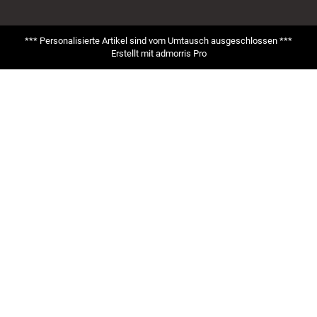
*** Personalisierte Artikel sind vom Umtausch ausgeschlossen ***
Erstellt mit
admorris Pro