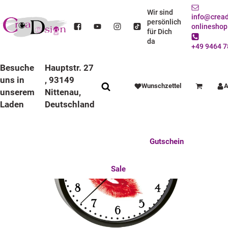
STARTSEITE
DEKO / SPIELWAREN
KINDERZIMMER
WANDUHREN
BUNTE RAHMEN
LAUFRUHIGE UHREN
Wir sind
info@cread
KINDER WANDUHR LAUFRUHIG MIT BUNTEN RAHMEN KUSSMUND
persönlich
onlineshop
für Dich
da
+49 9464 7
Besuche
Hauptstr. 27
uns in
, 93149
Wunschzettel
A
Warenkorb
unserem
Nittenau,
Laden
Deutschland
Anlässe
Deko / Spielwaren
Essen / Trinken
Feste Feiern
Fotogeschenke
Gutschein
Mitbringsel
Mutter u. Baby
nützliches für den Alltag
Tierisch gut
Sale