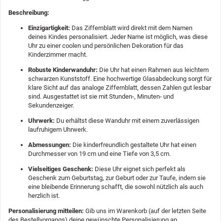
Beschreibung:
Einzigartigkeit:
Das Ziffernblatt wird direkt mit dem Namen
deines Kindes personalisiert. Jeder Name ist möglich, was diese
Uhr zu einer coolen und persönlichen Dekoration für das
Kinderzimmer macht.
Robuste Kinderwanduhr:
Die Uhr hat einen Rahmen aus leichtem
schwarzen Kunststoff. Eine hochwertige Glasabdeckung sorgt für
klare Sicht auf das analoge Ziffernblatt, dessen Zahlen gut lesbar
sind. Ausgestattet ist sie mit Stunden-, Minuten- und
Sekundenzeiger.
Uhrwerk:
Du erhältst diese Wanduhr mit einem zuverlässigen
laufruhigem Uhrwerk.
Abmessungen:
Die kinderfreundlich gestaltete Uhr hat einen
Durchmesser von 19 cm und eine Tiefe von 3,5 cm.
Vielseitiges Geschenk:
Diese Uhr eignet sich perfekt als
Geschenk zum Geburtstag, zur Geburt oder zur Taufe, indem sie
eine bleibende Erinnerung schafft, die sowohl nützlich als auch
herzlich ist.
Personalisierung mitteilen:
Gib uns im Warenkorb (auf der letzten Seite
des Bestellvorgangs) deine gewünschte Personalisierung an.