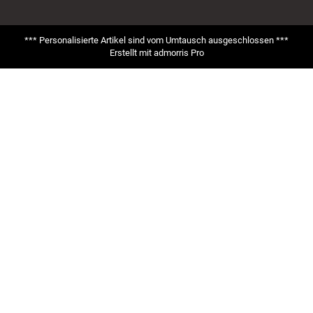
*** Personalisierte Artikel sind vom Umtausch ausgeschlossen ***
Erstellt mit
admorris Pro