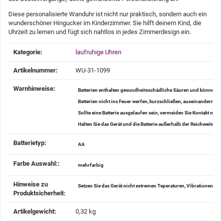
Diese personalisierte Wanduhr ist nicht nur praktisch, sondern auch ein
wunderschöner Hingucker im Kinderzimmer. Sie hilft deinem Kind, die
Uhrzeit zu lernen und fügt sich nahtlos in jedes Zimmerdesign ein.
Produkteigenschaft
Wert
Kategorie:
laufruhige Uhren
Artikelnummer:
WU-31-1099
Warnhinweise‍:
Batterien enthalten gesundheitsschädliche Säuren und können be
Batterien nicht ins Feuer werfen, kurzschließen, auseinander
Sollte eine Batterie ausgelaufen sein, vermeiden Sie Kontakt mi
Halten Sie das Gerät und die Batterie außerhalb der Reichweite v
Batterietyp‍:
AA
Farbe Auswahl:‍:
mehrfarbig
Hinweise zu
Setzen Sie das Gerät nicht extremen Teperaturen, Vibrationen u
Produktsicherheit‍:
Artikelgewicht‍:
0,32
kg